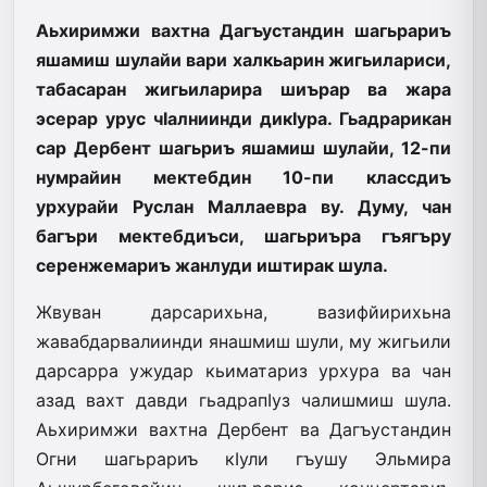
Аьхиримжи вахтна Дагъустандин шагьрариъ
яшамиш шулайи вари халкьарин жигьилариси,
табасаран жигьиларира шиърар ва жара
эсерар урус чIалниинди дикIура. Гьадрарикан
сар Дербент шагьриъ яшамиш шулайи, 12-пи
нумрайин мектебдин 10-пи классдиъ
урхурайи Руслан Маллаевра ву. Думу, чан
багъри мектебдиъси, шагьриъра гъягъру
серенжемариъ жанлуди иштирак шула.
Жвуван дарсарихьна, вазифйирихьна
жавабдарвалиинди янашмиш шули, му жигьили
дарсарра ужудар кьиматариз урхура ва чан
азад вахт давди гьадрапIуз чалишмиш шула.
Аьхиримжи вахтна Дербент ва Дагъустандин
Огни шагьрариъ кIули гъушу Эльмира