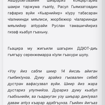
Аьшурбеговайин шиърариз концертариъ
шаири таржума гъапIу, Расул Гьямзатовдин
гафариз вуйи «Кьарнийир» кIуру табасаран
чIалниинди мяълиси, жюрбежюр чIалариинди
мяълийир апIурайи Руслан тамашичйириз
гизаф кьабул гъахьну.
Гьацира му жигьили шагьрин ДДЮТ-диъ
гъягъру серенжемарра кIули гъахури шулу.
«Узу йиз сабпи шиир 14 йисаъ айиган
гъибикIунза. Думу арайиз гъювалин себеб
дустран вафасузвал вуйи. Шиир йиз жара
дустариз улупнийза. Дурариз думу кьабул
гъабхьнийи, ва гьадмуган узу шиърар дикIувал
давам апIуз къарар адабгъунза. Гъийин йигъаз