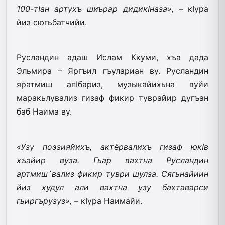
100-тIан артухъ шиърар дидикIназа»,
– кIура
йиз сюгьбатчийи.
Русландин адаш Ислам Ккуми, хъа дада
Эльмира – Яргъил гъулариан ву. Русландин
яратмиш апIбариз, музыкайихьна вуйи
маракьлувализ гизаф фикир туврайир дугъан
баб Наима ву.
«Узу поэзияйихъ, актёрвалихъ гизаф юкIв
хъайир вуза. Гьар вахтна Русландин
артмиш`вализ фикир туври шулза. Сягьнайиин
йиз худул али вахтна узу бахтаварси
гьиргърузуз»,
– кIура Наимайи.