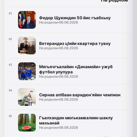
01
Федор Щукиндин 50 йис гъабхьну
На родном
•
06.08.2026
02
Ветерандиз цIийи квартира тувну
На родном
•
06.08.2026
03
Мягьячгъалайин «Динамойи» ужуб
футбол улупура
На родном
•
06.08.2026
04
Сирнав апIбаан варидюн’яйин чемпион
На родном
•
06.08.2026
05
Гъалхандин мюгькамвалиин шаклу
махьанай
На родном
•
06.08.2026