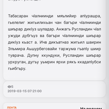
Табасаран чIалниинди мяълийир апIурашра,
гьелелиг жигьилихьан чан багъри чIалниинди
шиърар дикIуз шуладар. Анжагъ Русландин чIал
ужуди дубгъуз ва багъри чIалниинди шиърар
дикIуз кьаст а. Ичв дикъатназ жигьил шаирин
Эльмира Аьшурбеговайи таржума гъапIу шиир
туврача. Дупну ккундуки, Русландин шиърар
урхруган, дугъу уьмрин ярхи рякъ ккадапIубси
гьибгъру.
5
2019-03-15 07:21:00
ЛЕНТА
На родном