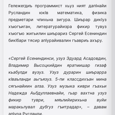
Гележегдиъ программист хьуз ният дапIнайи
Русландин юкIв математика, физика
предметари чпихьна зигура. Шиърар дикIуз
хъюгъиган, литературайизра фикир тувуз
хъюгъю жигьилин шиърариз Сергей Есениндин
бикIбари тясир апIурайивалин гъавриъ ахъру.
«Сергей Есениндинси, узуз Эдуард Асадовдин,
Владимир Высоцкийдин яратмишар гизаф
кьабулди вузуз. Узуз дурарин шиърарра
кIваъланди аьгъязуз. 5-пи классдихъан мина
сягьнайиин алза. Узуз музыка киври гъахьи
Надежда Аьбдуллаевнайи, гьар вахтна узуз
фикир туври, мяълийирихьна вуйи
маракьлувал дубгуз гъитрадар»,
– давам
апIура Русланди.