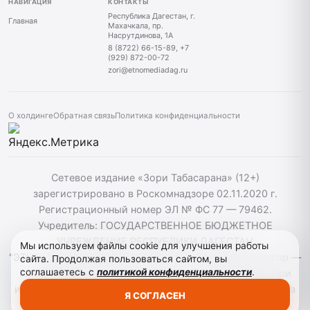
НАВИГАЦИЯ
КОНТАКТЫ
Республика Дагестан, г.
Главная
Махачкала, пр.
Насрутдинова, 1А
8 (8722) 66-15-89, +7
(929) 872-00-72
zori@etnomediadag.ru
О холдинге
Обратная связь
Политика конфиденциальности
Сетевое издание «Зори Табасарана» (12+)
зарегистрировано в Роскомнадзоре 02.11.2020 г.
Регистрационный номер ЭЛ № ФС 77 — 79462.
Учредитель: ГОСУДАРСТВЕННОЕ БЮДЖЕТНОЕ
УЧРЕЖДЕНИЕ РЕСПУБЛИКИ ДАГЕСТАН
Мы используем файлы cookie для улучшения работы
"ЭТНОМЕДИАХОЛДИНГ "ДАГЕСТАН". Главный редактор —
сайта. Продолжая пользоваться сайтом, вы
соглашаетесь с
политикой конфиденциальности
.
Г. Н. Маллалиев, Телефон редакции: 88722661589. При
использовании материалов сайта активная гиперссылка
Я СОГЛАСЕН
на zoritabasarana.ru/ обязательна.