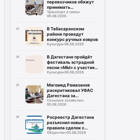
перевозчиков обяжут
принимать
Транспорт и связь
•
безналичную оплату на
06.08.2026
всех маршрутах
В Табасаранском
13
районе проведут
конкурс ручных ковров
Культура
•
06.08.2026
В Дагестане пройдёт
14
фестиваль эстрадной
песни «МЫ» с участием
Культура
•
06.08.2026
восьми регионов
России
Магомед Рамазанов
15
раскритиковал УФАС
Дагестана за
Сельское хозяйство
•
бездействие на фоне
05.08.2026
роста цен на бензин
Росреестр Дагестана
16
разъяснил новые
правила сделок с
Общество
•
05.08.2026
землей