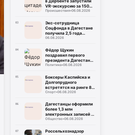
в Дербенте запустили
VR-экскурсию за 150
Происшествия
•
06.08.2026
рублей
Экс-сотрудница
03
Соцфонда в Дагестане
получила 2,5 года
06.08.2026
колонии за
мошенничество
Фёдор Щукин
04
поздравил первого
президента Дагестана
Политика
•
06.08.2026
Муху Алиева с днём
рождения
Боксеры Каспийска и
05
Долгопрудного
встретятся на ринге 8
Спорт
•
06.08.2026
августа
Дагестанцы оформили
06
более 1,3 млн
электронных записей к
Общество
•
06.08.2026
врачу с начала года
Россельхознадзор
07