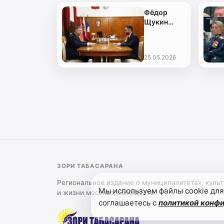
Фёдор
Щукин
встретился
с Героем
России
25.05.2026
Темирланом
Абуталимовым
ЗОРИ ТАБАСАРАНА
Региональное издание о муниципалитетах, культ
Мы используем файлы cookie для
и жизни местных сообществ.
соглашаетесь с
политикой конф