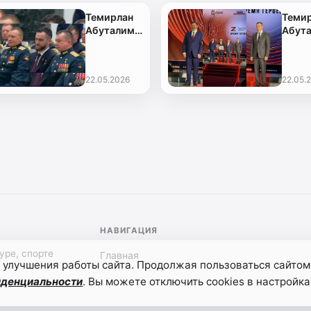
Темирлан
Теми
Абуталимов
Абут
встретился
заве
с
обуче
президентом
по
22.05.2026
22.05.
в Кремле
прог
«Вре
герое
НАВИГАЦИЯ
уре, спорте
Главная
 улучшения работы сайта. Продолжая пользоваться сайтом
иденциальности
. Вы можете отключить cookies в настройка