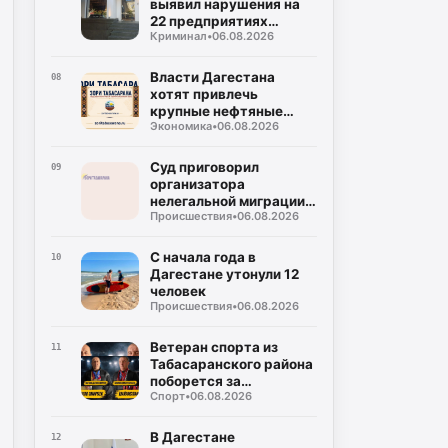
выявил нарушения на
22 предприятиях
Криминал
•
06.08.2026
общепита в Махачкале
и Дербенте
Власти Дагестана
08
хотят привлечь
крупные нефтяные
Экономика
•
06.08.2026
компании на топливный
рынок
Суд приговорил
09
организатора
нелегальной миграции к
Происшествия
•
06.08.2026
5 годам колонии
С начала года в
10
Дагестане утонули 12
человек
Происшествия
•
06.08.2026
Ветеран спорта из
11
Табасаранского района
поборется за
Спорт
•
06.08.2026
объединение двух
чемпионских поясов
В Дагестане
12