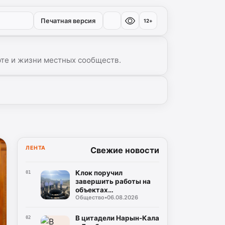
Печатная версия
12+
рте и жизни местных сообществ.
▾
ЛЕНТА
Свежие новости
Клок поручил
01
завершить работы на
объектах
Общество
•
06.08.2026
водоснабжения
Буйнакска
В цитадели Нарын-Кала
02