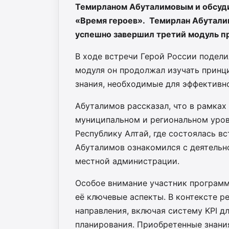
Темирланом Абуталимовым и обсуди
«Время героев». Темирлан Абуталим
успешно завершил третий модуль п
В ходе встречи Герой России подели
модуля он продолжал изучать принц
знания, необходимые для эффективн
Абуталимов рассказал, что в рамках
муниципальном и региональном уровн
Республику Алтай, где состоялась в
Абуталимов ознакомился с деятельн
местной администрации.
Особое внимание участник программ
её ключевые аспекты. В контексте р
направления, включая систему KPI д
планирования. Приобретенные знани