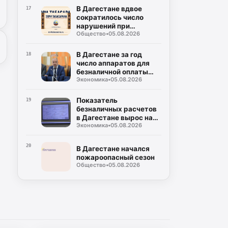
В Дагестане вдвое
17
сократилось число
нарушений при
Общество
•
05.08.2026
использовании газа
В Дагестане за год
18
число аппаратов для
безналичной оплаты
Экономика
•
05.08.2026
выросло на 28%
Показатель
19
безналичных расчетов
в Дагестане вырос на
Экономика
•
05.08.2026
6,2%
20
В Дагестане начался
пожароопасный сезон
Общество
•
05.08.2026