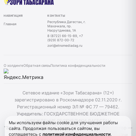
НАВИГАЦИЯ
КОНТАКТЫ
Республика Дагестан, г.
Главная
Махачкала, пр.
Насрутдинова, 1А
8 (8722) 66-15-89, +7
(929) 872-00-72
zori@etnomediadag.ru
О холдинге
Обратная связь
Политика конфиденциальности
Сетевое издание «Зори Табасарана» (12+)
зарегистрировано в Роскомнадзоре 02.11.2020 г.
Регистрационный номер ЭЛ № ФС 77 — 79462.
Учредитель: ГОСУДАРСТВЕННОЕ БЮДЖЕТНОЕ
УЧРЕЖДЕНИЕ РЕСПУБЛИКИ ДАГЕСТАН
Мы используем файлы cookie для улучшения работы
"ЭТНОМЕДИАХОЛДИНГ "ДАГЕСТАН". Главный редактор —
сайта. Продолжая пользоваться сайтом, вы
соглашаетесь с
политикой конфиденциальности
.
Г. Н. Маллалиев, Телефон редакции: 88722661589. При