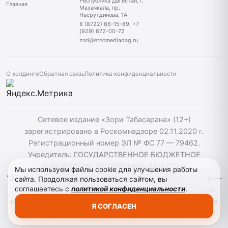
Республика Дагестан, г.
Главная
Махачкала, пр.
Насрутдинова, 1А
8 (8722) 66-15-89, +7
(929) 872-00-72
zori@etnomediadag.ru
О холдинге
Обратная связь
Политика конфиденциальности
Сетевое издание «Зори Табасарана» (12+)
зарегистрировано в Роскомнадзоре 02.11.2020 г.
Регистрационный номер ЭЛ № ФС 77 — 79462.
Учредитель: ГОСУДАРСТВЕННОЕ БЮДЖЕТНОЕ
УЧРЕЖДЕНИЕ РЕСПУБЛИКИ ДАГЕСТАН
Мы используем файлы cookie для улучшения работы
"ЭТНОМЕДИАХОЛДИНГ "ДАГЕСТАН". Главный редактор —
сайта. Продолжая пользоваться сайтом, вы
соглашаетесь с
политикой конфиденциальности
.
Г. Н. Маллалиев, Телефон редакции: 88722661589. При
использовании материалов сайта активная гиперссылка
Я СОГЛАСЕН
на zoritabasarana.ru/ обязательна.