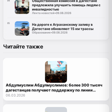
Общественная комиссия в Дагестане
04
предложила улучшить помощь людям с
инвалидностью
Лента новостей
•
09.08.2026
05
На дороге к Аграханскому заливу в
Дагестане обновляют 15 км трассы
Образование
•
09.08.2026
Читайте также
Абдулмуслим Абдулмуслимов: более 300 тысяч
дагестанцев получают поддержку по линии
Минтруда
06.03.2026