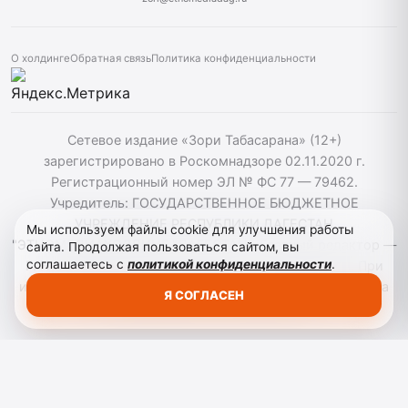
О холдинге
Обратная связь
Политика конфиденциальности
Сетевое издание «Зори Табасарана» (12+)
зарегистрировано в Роскомнадзоре 02.11.2020 г.
Регистрационный номер ЭЛ № ФС 77 — 79462.
Учредитель: ГОСУДАРСТВЕННОЕ БЮДЖЕТНОЕ
УЧРЕЖДЕНИЕ РЕСПУБЛИКИ ДАГЕСТАН
Мы используем файлы cookie для улучшения работы
"ЭТНОМЕДИАХОЛДИНГ "ДАГЕСТАН". Главный редактор —
сайта. Продолжая пользоваться сайтом, вы
соглашаетесь с
политикой конфиденциальности
.
Г. Н. Маллалиев, Телефон редакции: 88722661589. При
использовании материалов сайта активная гиперссылка
Я СОГЛАСЕН
на zoritabasarana.ru/ обязательна.