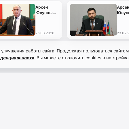
Арсен
Арсе
Юсупов:
Юсуп
«Отчет
поздр
Абдулмуслимова
защи
показал
Отече
26.03.2026
23.02.
динамику
с
уверенного
праз
развития
 улучшения работы сайта. Продолжая пользоваться сайтом
Дагестана
за пять
иденциальности
. Вы можете отключить cookies в настройка
лет»
НАВИГАЦИЯ
уре, спорте
Главная