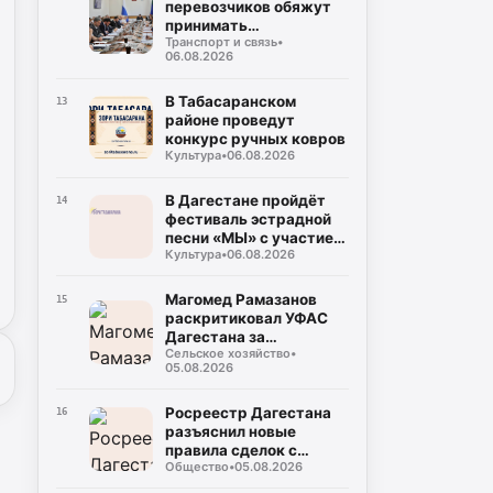
перевозчиков обяжут
принимать
Транспорт и связь
•
безналичную оплату на
06.08.2026
всех маршрутах
В Табасаранском
13
районе проведут
конкурс ручных ковров
Культура
•
06.08.2026
В Дагестане пройдёт
14
фестиваль эстрадной
песни «МЫ» с участием
Культура
•
06.08.2026
восьми регионов
России
Магомед Рамазанов
15
раскритиковал УФАС
Дагестана за
Сельское хозяйство
•
бездействие на фоне
05.08.2026
роста цен на бензин
Росреестр Дагестана
16
разъяснил новые
правила сделок с
Общество
•
05.08.2026
землей