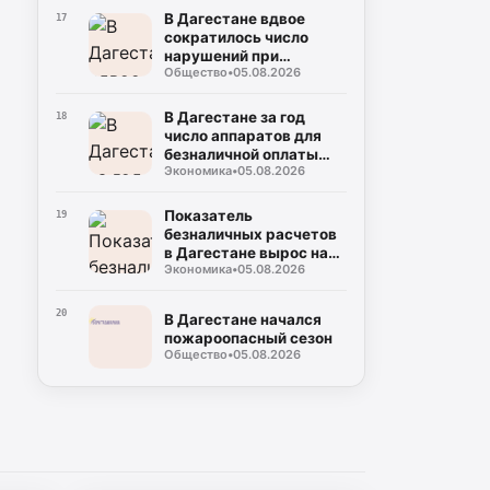
В Дагестане вдвое
17
сократилось число
нарушений при
Общество
•
05.08.2026
использовании газа
В Дагестане за год
18
число аппаратов для
безналичной оплаты
Экономика
•
05.08.2026
выросло на 28%
Показатель
19
безналичных расчетов
в Дагестане вырос на
Экономика
•
05.08.2026
6,2%
20
В Дагестане начался
пожароопасный сезон
Общество
•
05.08.2026