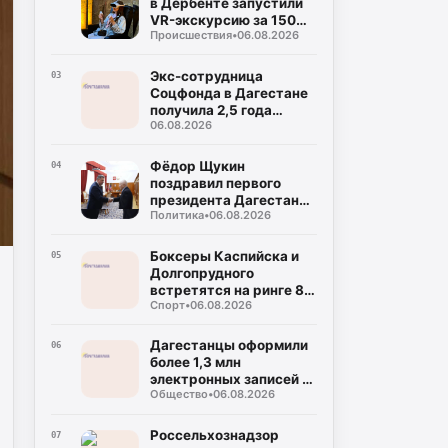
в Дербенте запустили
VR-экскурсию за 150
Происшествия
•
06.08.2026
рублей
Экс-сотрудница
03
Соцфонда в Дагестане
получила 2,5 года
06.08.2026
колонии за
мошенничество
Фёдор Щукин
04
поздравил первого
президента Дагестана
Политика
•
06.08.2026
Муху Алиева с днём
рождения
Боксеры Каспийска и
05
Долгопрудного
встретятся на ринге 8
Спорт
•
06.08.2026
августа
Дагестанцы оформили
06
более 1,3 млн
электронных записей к
Общество
•
06.08.2026
врачу с начала года
Россельхознадзор
07