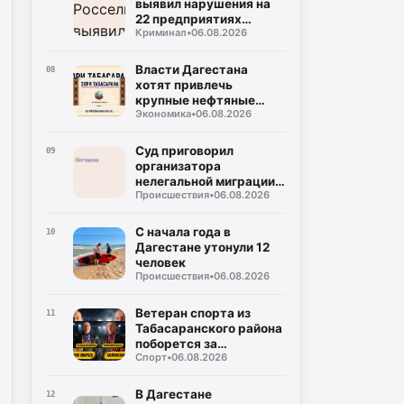
выявил нарушения на
22 предприятиях
Криминал
•
06.08.2026
общепита в Махачкале
и Дербенте
Власти Дагестана
08
хотят привлечь
крупные нефтяные
Экономика
•
06.08.2026
компании на топливный
рынок
Суд приговорил
09
организатора
нелегальной миграции к
Происшествия
•
06.08.2026
5 годам колонии
С начала года в
10
Дагестане утонули 12
человек
Происшествия
•
06.08.2026
Ветеран спорта из
11
Табасаранского района
поборется за
Спорт
•
06.08.2026
объединение двух
чемпионских поясов
В Дагестане
12