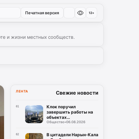
Печатная версия
12+
рте и жизни местных сообществ.
▾
ЛЕНТА
Свежие новости
Клок поручил
01
завершить работы на
объектах
Общество
•
06.08.2026
водоснабжения
Буйнакска
В цитадели Нарын-Кала
02