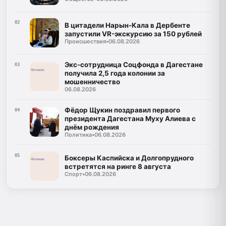
02
В цитадели Нарын-Кала в Дербенте
запустили VR-экскурсию за 150 рублей
Происшествия
•
06.08.2026
Экс-сотрудница Соцфонда в Дагестане
03
получила 2,5 года колонии за
мошенничество
06.08.2026
Фёдор Щукин поздравил первого
04
президента Дагестана Муху Алиева с
днём рождения
Политика
•
06.08.2026
05
Боксеры Каспийска и Долгопрудного
встретятся на ринге 8 августа
Спорт
•
06.08.2026