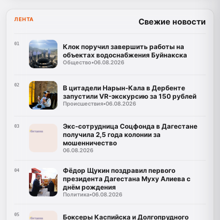
ЛЕНТА
Свежие новости
01
Клок поручил завершить работы на
объектах водоснабжения Буйнакска
Общество
•
06.08.2026
02
В цитадели Нарын-Кала в Дербенте
запустили VR-экскурсию за 150 рублей
Происшествия
•
06.08.2026
Экс-сотрудница Соцфонда в Дагестане
03
получила 2,5 года колонии за
мошенничество
06.08.2026
Фёдор Щукин поздравил первого
04
президента Дагестана Муху Алиева с
днём рождения
Политика
•
06.08.2026
05
Боксеры Каспийска и Долгопрудного