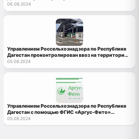
животноводческой продукции
06.08.2024
Управлением Россельхознадзора по Республике
Дагестан проконтролирован ввоз на территорию
РФ более 146 тыс. тонн плодоовощной продукции
05.08.2024
Управлением Россельхознадзора по Республике
Дагестан с помощью ФГИС «Аргус-Фито»
выявлены нарушения при перевозке
05.08.2024
подкарантинной продукции