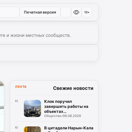
Печатная версия
12+
рте и жизни местных сообществ.
▾
ЛЕНТА
Свежие новости
Клок поручил
01
завершить работы на
объектах
Общество
•
06.08.2026
водоснабжения
Буйнакска
В цитадели Нарын-Кала
02