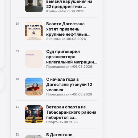
выявил нарушения на
22 предприятиях
Криминал
•
06.08.2026
общепита в Махачкале
и Дербенте
Власти Дагестана
08
хотят привлечь
крупные нефтяные
Экономика
•
06.08.2026
компании на топливный
рынок
Суд приговорил
09
организатора
нелегальной миграции к
Происшествия
•
06.08.2026
5 годам колонии
С начала года в
10
Дагестане утонули 12
человек
Происшествия
•
06.08.2026
Ветеран спорта из
11
Табасаранского района
поборется за
Спорт
•
06.08.2026
объединение двух
чемпионских поясов
В Дагестане
12