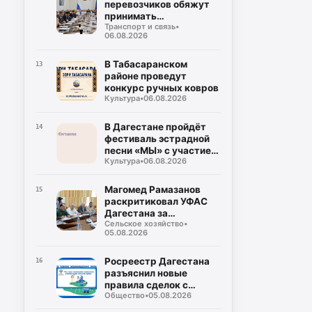
перевозчиков обяжут
принимать
Транспорт и связь
•
безналичную оплату на
06.08.2026
всех маршрутах
В Табасаранском
13
районе проведут
конкурс ручных ковров
Культура
•
06.08.2026
В Дагестане пройдёт
14
фестиваль эстрадной
песни «МЫ» с участием
Культура
•
06.08.2026
восьми регионов
России
Магомед Рамазанов
15
раскритиковал УФАС
Дагестана за
Сельское хозяйство
•
бездействие на фоне
05.08.2026
роста цен на бензин
Росреестр Дагестана
16
разъяснил новые
правила сделок с
Общество
•
05.08.2026
землей