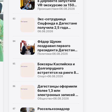
в Дербенте запустили
VR-экскурсию за 150
Происшествия
•
06.08.2026
рублей
Экс-сотрудница
03
Соцфонда в Дагестане
получила 2,5 года
06.08.2026
колонии за
мошенничество
Фёдор Щукин
04
поздравил первого
президента Дагестана
Политика
•
06.08.2026
Муху Алиева с днём
рождения
Боксеры Каспийска и
05
Долгопрудного
встретятся на ринге 8
Спорт
•
06.08.2026
августа
Дагестанцы оформили
06
более 1,3 млн
электронных записей к
Общество
•
06.08.2026
врачу с начала года
Россельхознадзор
07