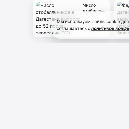
Число
стобалльников
в
Мы используем файлы cookie для
Дагестане
выросло
соглашаетесь с
политикой конф
27.07.2026
до 52
после
пересдачи
ЕГЭ
ЗОРИ ТАБАСАРАНА
Региональное издание о муниципалитетах, культ
и жизни местных сообществ.