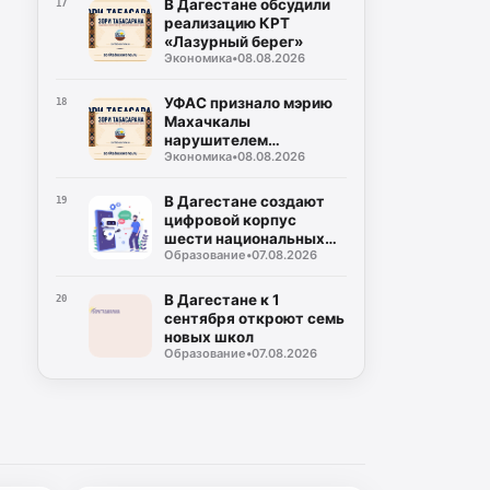
В Дагестане обсудили
17
реализацию КРТ
«Лазурный берег»
Экономика
•
08.08.2026
УФАС признало мэрию
18
Махачкалы
нарушителем
Экономика
•
08.08.2026
антимонопольного
закона
В Дагестане создают
19
цифровой корпус
шести национальных
Образование
•
07.08.2026
языков
В Дагестане к 1
20
сентября откроют семь
новых школ
Образование
•
07.08.2026