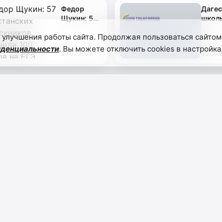
Федор
Дагес
Щукин: 57
школ
дагестанских
стали
 улучшения работы сайта. Продолжая пользоваться сайтом
выпускников
выби
получили
хими
иденциальности
. Вы можете отключить cookies в настройка
20.07.2026
05.05.
100 баллов
физик
на ЕГЭ
инфо
для Е
НАВИГАЦИЯ
уре, спорте
Главная