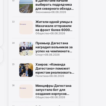
В Дагестане начали
12
выбирать подрядчика
для северного обхода
Экономика
•
08.08.2026
Махачкалы
Жители одной улицы в
13
Махачкале отправили
на фронт более 6000
Общество
•
08.08.2026
сетей
Премьер Дагестана
14
наградил вольников за
успех на чемпионате
Спорт
•
08.08.2026
России
Хаиров: «Команда
15
Дагестана» поможет
юристам реализовать
Политика
•
08.08.2026
себя
Минцифры Дагестана
16
запустило бот для
создания корпусов
Общество
•
08.08.2026
национальных языков