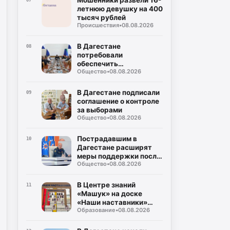
Мошенники развели 16-
07
летнюю девушку на 400
тысяч рублей
Происшествия
•
08.08.2026
В Дагестане
08
потребовали
обеспечить
Общество
•
08.08.2026
безналичную оплату
проезда во всех
автобусах
В Дагестане подписали
09
соглашение о контроле
за выборами
Общество
•
08.08.2026
Пострадавшим в
10
Дагестане расширят
меры поддержки после
Общество
•
08.08.2026
ЧС
В Центре знаний
11
«Машук» на доске
«Наши наставники»
Образование
•
08.08.2026
разместили портрет
ректора ДГПУ