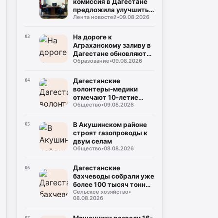
комиссия в Дагестане
предложила улучшить
Лента новостей
•
09.08.2026
помощь людям с
инвалидностью
На дороге к
03
Аграханскому заливу в
Дагестане обновляют
Образование
•
09.08.2026
15 км трассы
Дагестанские
04
волонтеры-медики
отмечают 10-летие
Общество
•
09.08.2026
движения
В Акушинском районе
05
строят газопроводы к
двум селам
Общество
•
08.08.2026
Дагестанские
06
бахчеводы собрали уже
более 100 тысяч тонн
Сельское хозяйство
•
арбузов
08.08.2026