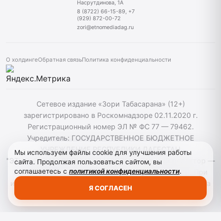
Насрутдинова, 1А
8 (8722) 66-15-89, +7
(929) 872-00-72
zori@etnomediadag.ru
О холдинге
Обратная связь
Политика конфиденциальности
Сетевое издание «Зори Табасарана» (12+)
зарегистрировано в Роскомнадзоре 02.11.2020 г.
Регистрационный номер ЭЛ № ФС 77 — 79462.
Учредитель: ГОСУДАРСТВЕННОЕ БЮДЖЕТНОЕ
УЧРЕЖДЕНИЕ РЕСПУБЛИКИ ДАГЕСТАН
Мы используем файлы cookie для улучшения работы
"ЭТНОМЕДИАХОЛДИНГ "ДАГЕСТАН". Главный редактор —
сайта. Продолжая пользоваться сайтом, вы
соглашаетесь с
политикой конфиденциальности
.
Г. Н. Маллалиев, Телефон редакции: 88722661589. При
использовании материалов сайта активная гиперссылка
Я СОГЛАСЕН
на zoritabasarana.ru/ обязательна.