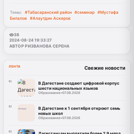
Темы:
#Табасаранский район
#семинар
#Мустафа
Билалов
#Алаутдин Аскеров
38
2024-08-24 19:33:27
АВТОР РИЗВАНОВА СЕРЕНА
ЛЕНТА
Свежие новости
01
В Дагестане создают цифровой корпус
шести национальных языков
Образование
•
07.08.2026
02
В Дагестане к 1 сентября откроют семь
новых школ
Образование
•
07.08.2026
03
Дагестанцам выплатили более 2,9 млрд