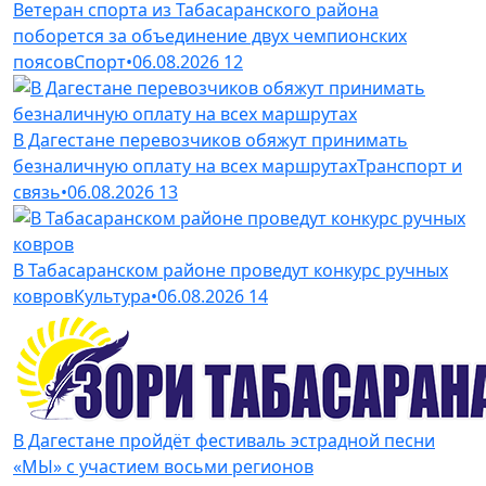
Ветеран спорта из Табасаранского района
поборется за объединение двух чемпионских
поясов
Спорт
•
06.08.2026
12
В Дагестане перевозчиков обяжут принимать
безналичную оплату на всех маршрутах
Транспорт и
связь
•
06.08.2026
13
В Табасаранском районе проведут конкурс ручных
ковров
Культура
•
06.08.2026
14
В Дагестане пройдёт фестиваль эстрадной песни
«МЫ» с участием восьми регионов