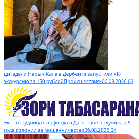
В
цитадели Нарын-Кала в Дербенте запустили VR-
экскурсию за 150 рублей
Происшествия
•
06.08.2026
03
Экс-сотрудница Соцфонда в Дагестане получила 2,5
года колонии за мошенничество
06.08.2026
04