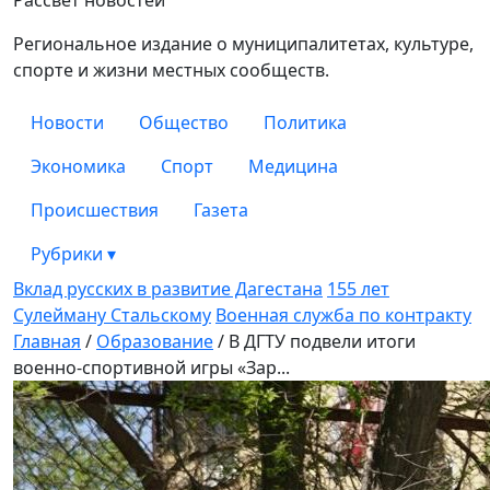
Зори
Рассвет новостей
Региональное издание о муниципалитетах, культуре,
спорте и жизни местных сообществ.
Новости
Общество
Политика
Экономика
Спорт
Медицина
Происшествия
Газета
Рубрики
▾
Вклад русских в развитие Дагестана
155 лет
Сулейману Стальскому
Военная служба по контракту
Главная
/
Образование
/
В ДГТУ подвели итоги
военно-спортивной игры «Зар...