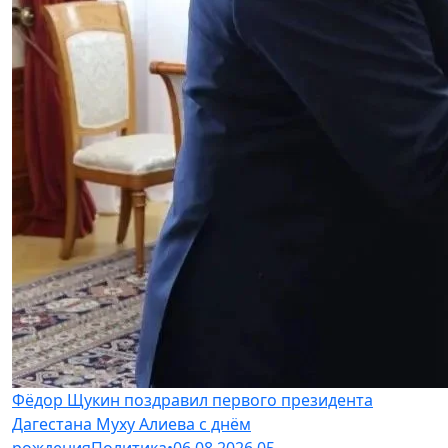
Фёдор Щукин поздравил первого президента
Дагестана Муху Алиева с днём