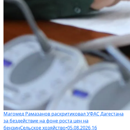
Магомед Рамазанов раскритиковал УФАС Дагестана
за бездействие на фоне роста цен на
бензин
Сельское хозяйство
•
05.08.2026
16