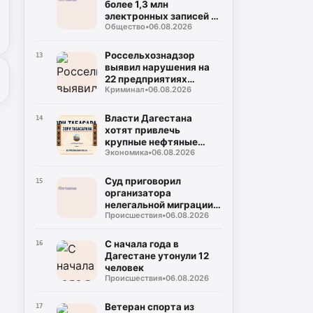
более 1,3 млн
электронных записей к
Общество
•
06.08.2026
врачу с начала года
Россельхознадзор
13
выявил нарушения на
22 предприятиях
Криминал
•
06.08.2026
общепита в Махачкале
и Дербенте
Власти Дагестана
14
хотят привлечь
крупные нефтяные
Экономика
•
06.08.2026
компании на топливный
рынок
Суд приговорил
15
организатора
нелегальной миграции к
Происшествия
•
06.08.2026
5 годам колонии
С начала года в
16
Дагестане утонули 12
человек
Происшествия
•
06.08.2026
Ветеран спорта из
17