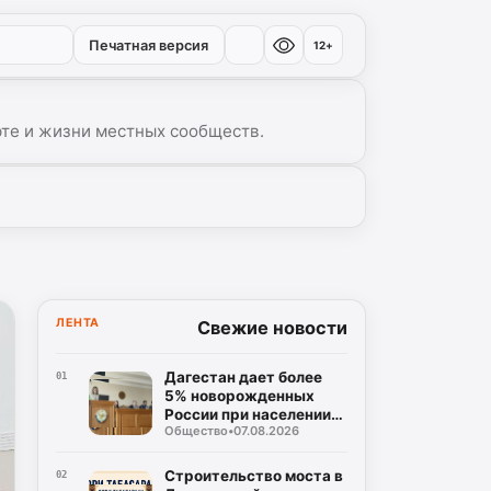
Печатная версия
12+
рте и жизни местных сообществ.
▾
ЛЕНТА
Свежие новости
Дагестан дает более
01
5% новорожденных
России при населении
Общество
•
07.08.2026
чуть больше 2%
Строительство моста в
02