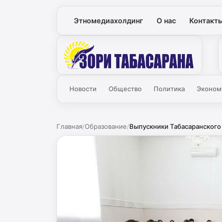
Этномедиахолдинг
О нас
Контакт
Зори
Новости
Общество
Политика
Эконом
Главная
/
Образование
/
Выпускники Табасаранского