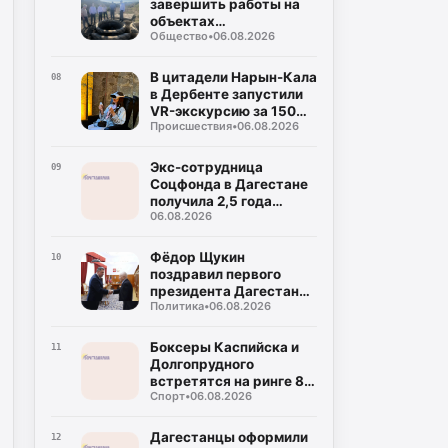
завершить работы на
объектах
Общество
•
06.08.2026
водоснабжения
Буйнакска
В цитадели Нарын-Кала
08
в Дербенте запустили
VR-экскурсию за 150
Происшествия
•
06.08.2026
рублей
Экс-сотрудница
09
Соцфонда в Дагестане
получила 2,5 года
06.08.2026
колонии за
мошенничество
Фёдор Щукин
10
поздравил первого
президента Дагестана
Политика
•
06.08.2026
Муху Алиева с днём
рождения
Боксеры Каспийска и
11
Долгопрудного
встретятся на ринге 8
Спорт
•
06.08.2026
августа
Дагестанцы оформили
12