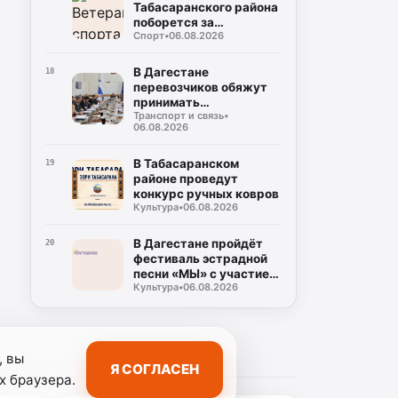
Табасаранского района
поборется за
Спорт
•
06.08.2026
объединение двух
чемпионских поясов
В Дагестане
18
перевозчиков обяжут
принимать
Транспорт и связь
•
безналичную оплату на
06.08.2026
всех маршрутах
В Табасаранском
19
районе проведут
конкурс ручных ковров
Культура
•
06.08.2026
В Дагестане пройдёт
20
фестиваль эстрадной
песни «МЫ» с участием
Культура
•
06.08.2026
восьми регионов
России
, вы
Я СОГЛАСЕН
х браузера.