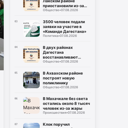
Лакском районе
приостановили из-за
Общество
•
07.08.2026
трещины в скале
3500 человек подали
03
заявки на участие в
«Команде Дагестана»
Политика
•
07.08.2026
В двух районах
04
Дагестана
восстанавливают
Общество
•
07.08.2026
дороги после ливней
В Ахвахском районе
05
построят новую
поликлинику
Общество
•
07.08.2026
В Махачкале без света
06
остались около 8 тысяч
человек из-за жары
Происшествия
•
07.08.2026
Клок поручил
07