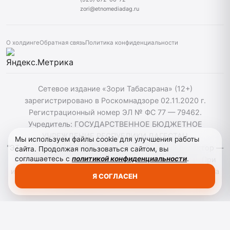
zori@etnomediadag.ru
О холдинге
Обратная связь
Политика конфиденциальности
Сетевое издание «Зори Табасарана» (12+)
зарегистрировано в Роскомнадзоре 02.11.2020 г.
Регистрационный номер ЭЛ № ФС 77 — 79462.
Учредитель: ГОСУДАРСТВЕННОЕ БЮДЖЕТНОЕ
УЧРЕЖДЕНИЕ РЕСПУБЛИКИ ДАГЕСТАН
Мы используем файлы cookie для улучшения работы
"ЭТНОМЕДИАХОЛДИНГ "ДАГЕСТАН". Главный редактор —
сайта. Продолжая пользоваться сайтом, вы
соглашаетесь с
политикой конфиденциальности
.
Г. Н. Маллалиев, Телефон редакции: 88722661589. При
использовании материалов сайта активная гиперссылка
Я СОГЛАСЕН
на zoritabasarana.ru/ обязательна.