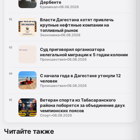
Дербенте
Криминал
•
06.08.2026
Власти Дагестана хотят привлечь
02
крупные нефтяные компании на
топливный рынок
Экономика
•
06.08.2026
03
Суд приговорил организатора
нелегальной миграции к 5 годам колонии
Происшествия
•
06.08.2026
04
С начала года в Дагестане утонули 12
человек
Происшествия
•
06.08.2026
Ветеран спорта из Табасаранского
05
района поборется за объединение двух
чемпионских поясов
Спорт
•
06.08.2026
Читайте также