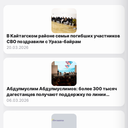
В Кайтагском районе семьи погибших участников
СВО поздравили с Ураза-байрам
20.03.2026
Абдулмуслим Абдулмуслимов: более 300 тысяч
дагестанцев получают поддержку по линии
Минтруда
06.03.2026