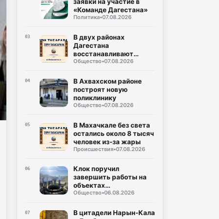
заявки на участие в
«Команде Дагестана»
Политика
•
07.08.2026
В двух районах
03
Дагестана
восстанавливают
Общество
•
07.08.2026
дороги после ливней
В Ахвахском районе
04
построят новую
поликлинику
Общество
•
07.08.2026
В Махачкале без света
05
остались около 8 тысяч
человек из-за жары
Происшествия
•
07.08.2026
Клок поручил
06
завершить работы на
объектах
Общество
•
06.08.2026
водоснабжения
Буйнакска
В цитадели Нарын-Кала
07