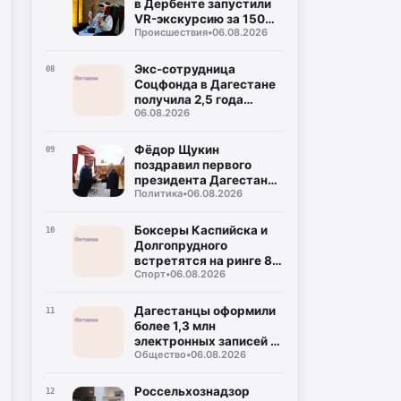
в Дербенте запустили
VR-экскурсию за 150
Происшествия
•
06.08.2026
рублей
Экс-сотрудница
08
Соцфонда в Дагестане
получила 2,5 года
06.08.2026
колонии за
мошенничество
Фёдор Щукин
09
поздравил первого
президента Дагестана
Политика
•
06.08.2026
Муху Алиева с днём
рождения
Боксеры Каспийска и
10
Долгопрудного
встретятся на ринге 8
Спорт
•
06.08.2026
августа
Дагестанцы оформили
11
более 1,3 млн
электронных записей к
Общество
•
06.08.2026
врачу с начала года
Россельхознадзор
12