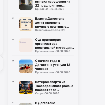
выявил нарушения на
22 предприятиях
Криминал
•
06.08.2026
общепита в Махачкале
и Дербенте
Власти Дагестана
13
хотят привлечь
крупные нефтяные
Экономика
•
06.08.2026
компании на топливный
рынок
Суд приговорил
14
организатора
нелегальной миграции к
Происшествия
•
06.08.2026
5 годам колонии
С начала года в
15
Дагестане утонули 12
человек
Происшествия
•
06.08.2026
Ветеран спорта из
16
Табасаранского района
поборется за
Спорт
•
06.08.2026
объединение двух
чемпионских поясов
В Дагестане
17