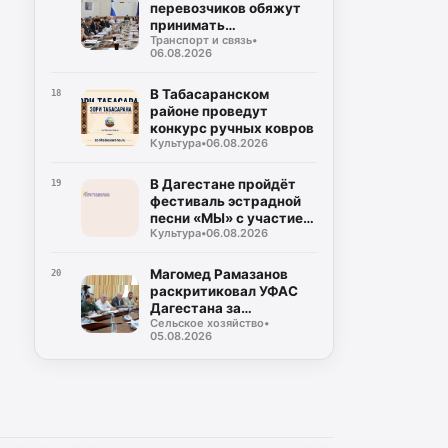
перевозчиков обяжут
принимать
Транспорт и связь
•
безналичную оплату на
06.08.2026
всех маршрутах
В Табасаранском
18
районе проведут
конкурс ручных ковров
Культура
•
06.08.2026
В Дагестане пройдёт
19
фестиваль эстрадной
песни «МЫ» с участием
Культура
•
06.08.2026
восьми регионов
России
Магомед Рамазанов
20
раскритиковал УФАС
Дагестана за
Сельское хозяйство
•
бездействие на фоне
05.08.2026
роста цен на бензин