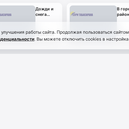
Дожди и
В гор
снега
район
ожидаются
Дагес
в горных
прои
районах
сход 
 улучшения работы сайта. Продолжая пользоваться сайтом
14.04.2025
03.03.
Дагестана
иденциальности
. Вы можете отключить cookies в настройка
НАВИГАЦИЯ
уре, спорте
Главная