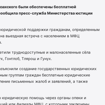
нзахского были обеспечены бесплатной
 сообщила пресс-служба Министерства юстиции
й юридической поддержки гражданам, определенным
ана выездная встреча с населением в МФЦ
.
етили труднодоступные и малонаселенные сёла
х, Гонтлоб, Тлярош и Гунух.
азъяснили создание государственных юридических
нным группам граждан бесплатные юридические
вление письменных жалоб и заявлений, а также
ю юридическую помощь через органы опеки и
аций или филиалы МФЦ, с которыми заключены