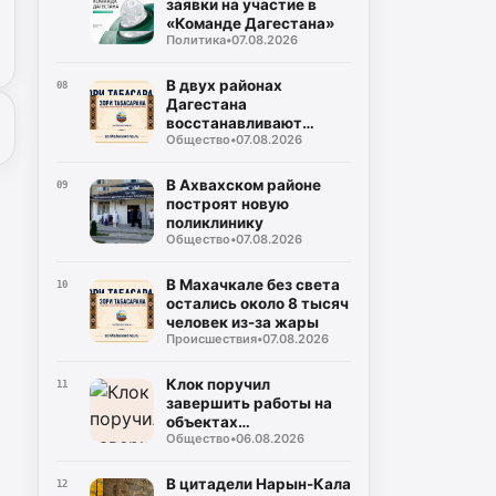
заявки на участие в
«Команде Дагестана»
Политика
•
07.08.2026
В двух районах
08
Дагестана
восстанавливают
Общество
•
07.08.2026
дороги после ливней
В Ахвахском районе
09
построят новую
поликлинику
Общество
•
07.08.2026
В Махачкале без света
10
остались около 8 тысяч
человек из-за жары
Происшествия
•
07.08.2026
Клок поручил
11
завершить работы на
объектах
Общество
•
06.08.2026
водоснабжения
Буйнакска
В цитадели Нарын-Кала
12