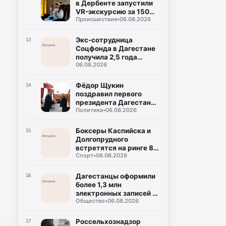
в Дербенте запустили
VR-экскурсию за 150
Происшествия
•
06.08.2026
рублей
Экс-сотрудница
13
Соцфонда в Дагестане
получила 2,5 года
06.08.2026
колонии за
мошенничество
Фёдор Щукин
14
поздравил первого
президента Дагестана
Политика
•
06.08.2026
Муху Алиева с днём
рождения
Боксеры Каспийска и
15
Долгопрудного
встретятся на ринге 8
Спорт
•
06.08.2026
августа
Дагестанцы оформили
16
более 1,3 млн
электронных записей к
Общество
•
06.08.2026
врачу с начала года
Россельхознадзор
17