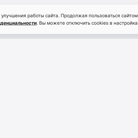
 улучшения работы сайта. Продолжая пользоваться сайтом
иденциальности
. Вы можете отключить cookies в настройка
Махачкала
Ханж
готовится
Курба
принять
Даге
международный
проя
туристский
герои