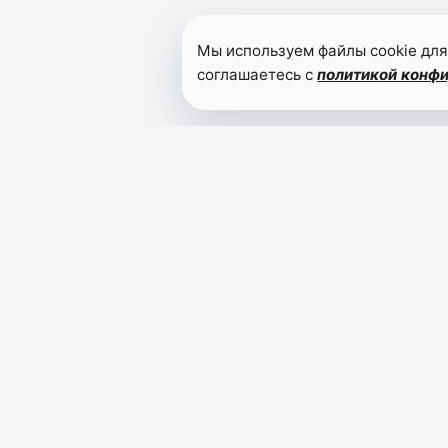
Мы используем файлы cookie для
соглашаетесь с
политикой конф
Читайте также
Яхья
Бучаев
встретился
с
активистами