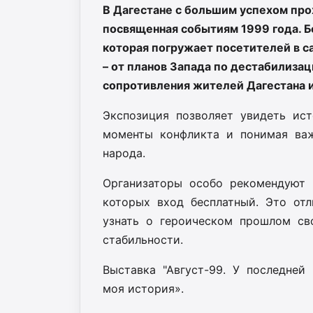
В Дагестане с большим успехом прох
посвященная событиям 1999 года. Б
которая погружает посетителей в с
– от планов Запада по дестабилизац
сопротивления жителей Дагестана и
Экспозиция
позволяет
увидеть
ис
моменты
конфликта
и
понимая
ва
народа.
Организаторы
особо
рекомендуют
которых
вход
бесплатный.
Это
отл
узнать
о
героическом
прошлом
св
стабильности.
Выставка
"Август-99.
У
последней
моя история».