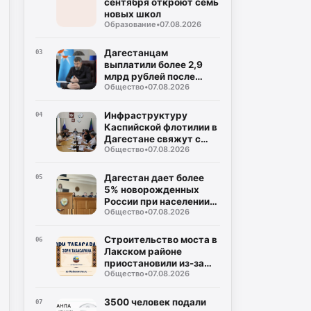
сентября откроют семь
новых школ
Образование
•
07.08.2026
Дагестанцам
03
выплатили более 2,9
млрд рублей после
Общество
•
07.08.2026
паводков
Инфраструктуру
04
Каспийской флотилии в
Дагестане свяжут с
Общество
•
07.08.2026
застройкой
«Ипподрома»
Дагестан дает более
05
5% новорожденных
России при населении
Общество
•
07.08.2026
чуть больше 2%
Строительство моста в
06
Лакском районе
приостановили из-за
Общество
•
07.08.2026
трещины в скале
3500 человек подали
07