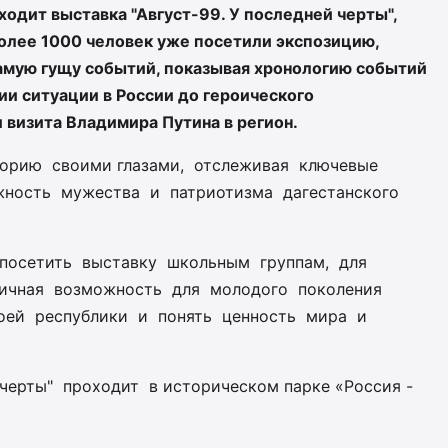
одит выставка "Август-99. У последней черты",
олее 1000 человек уже посетили экспозицию,
амую гущу событий, показывая хронологию событий
ии ситуации в России до героического
 визита Владимира Путина в регион.
торию
своими глазами,
отслеживая
ключевые
жность
мужества
и
патриотизма
дагестанского
посетить
выставку
школьным
группам,
для
ичная
возможность
для
молодого
поколения
оей
республики
и
понять
ценность
мира
и
черты"
проходит
в
историческом парке «Россия -