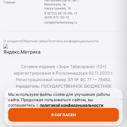
Республика Дагестан, г.
Главная
Махачкала, пр.
Насрутдинова, 1А
8 (8722) 66-15-89, +7
(929) 872-00-72
zori@etnomediadag.ru
О холдинге
Обратная связь
Политика конфиденциальности
Сетевое издание «Зори Табасарана» (12+)
зарегистрировано в Роскомнадзоре 02.11.2020 г.
Регистрационный номер ЭЛ № ФС 77 — 79462.
Учредитель: ГОСУДАРСТВЕННОЕ БЮДЖЕТНОЕ
УЧРЕЖДЕНИЕ РЕСПУБЛИКИ ДАГЕСТАН
Мы используем файлы cookie для улучшения работы
"ЭТНОМЕДИАХОЛДИНГ "ДАГЕСТАН". Главный редактор —
сайта. Продолжая пользоваться сайтом, вы
соглашаетесь с
политикой конфиденциальности
.
Г. Н. Маллалиев, Телефон редакции: 88722661589. При
использовании материалов сайта активная гиперссылка
Я СОГЛАСЕН
на zoritabasarana.ru/ обязательна.