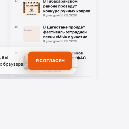
В Табасаранском
17
районе проведут
конкурс ручных ковров
Культура
•
06.08.2026
В Дагестане пройдёт
18
фестиваль эстрадной
песни «МЫ» с участием
Культура
•
06.08.2026
восьми регионов
России
Магомед Рамазанов
19
, вы
раскритиковал УФАС
Я СОГЛАСЕН
Дагестана за
х браузера.
Сельское хозяйство
•
бездействие на фоне
05.08.2026
роста цен на бензин
Росреестр Дагестана
20
разъяснил новые
правила сделок с
Общество
•
05.08.2026
землей