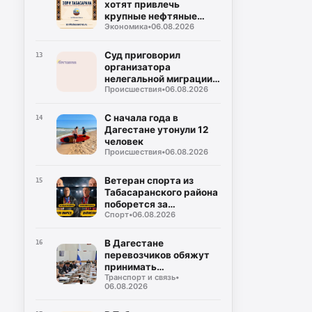
хотят привлечь
крупные нефтяные
Экономика
•
06.08.2026
компании на топливный
рынок
Суд приговорил
13
организатора
нелегальной миграции к
Происшествия
•
06.08.2026
5 годам колонии
С начала года в
14
Дагестане утонули 12
человек
Происшествия
•
06.08.2026
Ветеран спорта из
15
Табасаранского района
поборется за
Спорт
•
06.08.2026
объединение двух
чемпионских поясов
В Дагестане
16
перевозчиков обяжут
принимать
Транспорт и связь
•
безналичную оплату на
06.08.2026
всех маршрутах