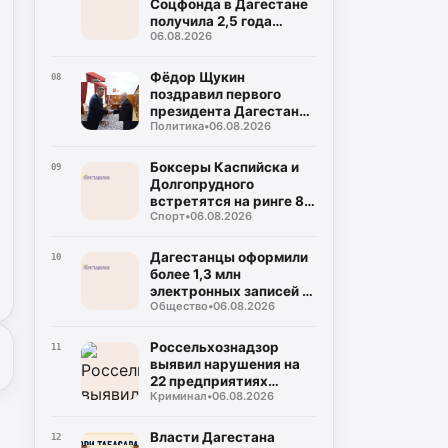
Соцфонда в Дагестане
получила 2,5 года
06.08.2026
колонии за
мошенничество
Фёдор Щукин
08
поздравил первого
президента Дагестана
Политика
•
06.08.2026
Муху Алиева с днём
рождения
Боксеры Каспийска и
09
Долгопрудного
встретятся на ринге 8
Спорт
•
06.08.2026
августа
Дагестанцы оформили
10
более 1,3 млн
электронных записей к
Общество
•
06.08.2026
врачу с начала года
Россельхознадзор
11
выявил нарушения на
22 предприятиях
Криминал
•
06.08.2026
общепита в Махачкале
и Дербенте
Власти Дагестана
12