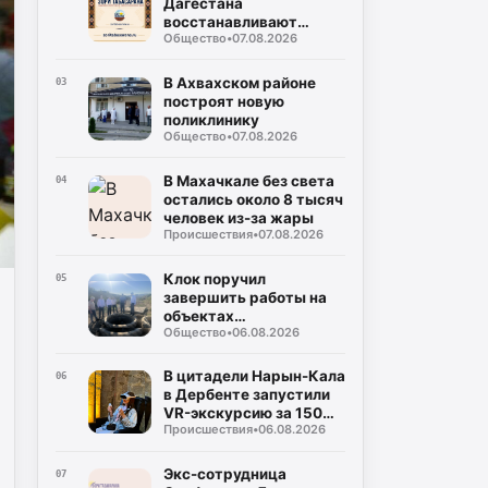
Дагестана
восстанавливают
Общество
•
07.08.2026
дороги после ливней
В Ахвахском районе
03
построят новую
поликлинику
Общество
•
07.08.2026
В Махачкале без света
04
остались около 8 тысяч
человек из-за жары
Происшествия
•
07.08.2026
Клок поручил
05
завершить работы на
объектах
Общество
•
06.08.2026
водоснабжения
Буйнакска
В цитадели Нарын-Кала
06
в Дербенте запустили
VR-экскурсию за 150
Происшествия
•
06.08.2026
рублей
Экс-сотрудница
07