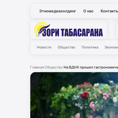
Этномедиахолдинг
О нас
Контакт
Зори
Новости
Общество
Политика
Эконом
Главная
/
Общество
/
На ВДНХ прошел гастрономичес