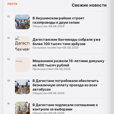
ЛЕНТА
Свежие новости
01
В Акушинском районе строят
газопроводы к двум селам
Общество
•
08.08.2026
02
Дагестанские бахчеводы собрали уже
более 100 тысяч тонн арбузов
Сельское хозяйство
•
08.08.2026
03
Мошенники развели 16-летнюю девушку
на 400 тысяч рублей
Происшествия
•
08.08.2026
В Дагестане потребовали обеспечить
04
безналичную оплату проезда во всех
автобусах
Общество
•
08.08.2026
05
В Дагестане подписали соглашение о
контроле за выборами
Общество
•
08.08.2026