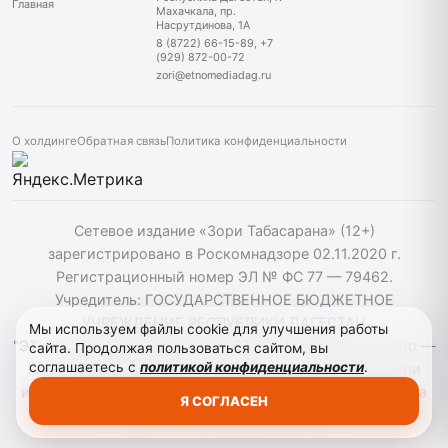
Главная
Махачкала, пр.
Насрутдинова, 1А
8 (8722) 66-15-89, +7
(929) 872-00-72
zori@etnomediadag.ru
О холдинге
Обратная связь
Политика конфиденциальности
Сетевое издание «Зори Табасарана» (12+)
зарегистрировано в Роскомнадзоре 02.11.2020 г.
Регистрационный номер ЭЛ № ФС 77 — 79462.
Учредитель: ГОСУДАРСТВЕННОЕ БЮДЖЕТНОЕ
УЧРЕЖДЕНИЕ РЕСПУБЛИКИ ДАГЕСТАН
Мы используем файлы cookie для улучшения работы
"ЭТНОМЕДИАХОЛДИНГ "ДАГЕСТАН". Главный редактор —
сайта. Продолжая пользоваться сайтом, вы
соглашаетесь с
политикой конфиденциальности
.
Г. Н. Маллалиев, Телефон редакции: 88722661589. При
использовании материалов сайта активная гиперссылка
Я СОГЛАСЕН
на zoritabasarana.ru/ обязательна.