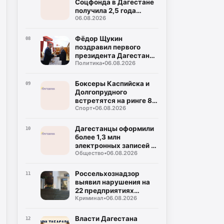
Соцфонда в Дагестане
получила 2,5 года
06.08.2026
колонии за
мошенничество
Фёдор Щукин
08
поздравил первого
президента Дагестана
Политика
•
06.08.2026
Муху Алиева с днём
рождения
Боксеры Каспийска и
09
Долгопрудного
встретятся на ринге 8
Спорт
•
06.08.2026
августа
Дагестанцы оформили
10
более 1,3 млн
электронных записей к
Общество
•
06.08.2026
врачу с начала года
Россельхознадзор
11
выявил нарушения на
22 предприятиях
Криминал
•
06.08.2026
общепита в Махачкале
и Дербенте
Власти Дагестана
12