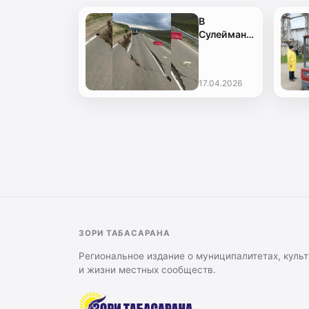
В
Сулейман-
Стальском
районе
обрушилось
17.04.2026
более 50
метров
полотна
дороги
ЗОРИ ТАБАСАРАНА
Региональное издание о муниципалитетах, культ
и жизни местных сообществ.