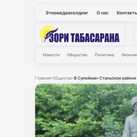
Этномедиахолдинг
О нас
Контакт
Зори
Новости
Общество
Политика
Эконом
Главная
/
Общество
/
В Сулейман-Стальском районе г