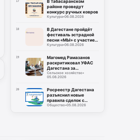
В Табасаранском
17
районе проведут
конкурс ручных ковров
Культура
•
06.08.2026
В Дагестане пройдёт
18
фестиваль эстрадной
песни «МЫ» с участием
Культура
•
06.08.2026
восьми регионов
России
Магомед Рамазанов
19
раскритиковал УФАС
Дагестана за
Сельское хозяйство
•
бездействие на фоне
05.08.2026
роста цен на бензин
Росреестр Дагестана
20
разъяснил новые
правила сделок с
Общество
•
05.08.2026
землей