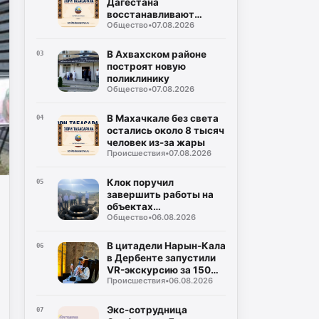
Дагестана
восстанавливают
Общество
•
07.08.2026
дороги после ливней
В Ахвахском районе
03
построят новую
поликлинику
Общество
•
07.08.2026
В Махачкале без света
04
остались около 8 тысяч
человек из-за жары
Происшествия
•
07.08.2026
Клок поручил
05
завершить работы на
объектах
Общество
•
06.08.2026
водоснабжения
Буйнакска
В цитадели Нарын-Кала
06
в Дербенте запустили
VR-экскурсию за 150
Происшествия
•
06.08.2026
рублей
Экс-сотрудница
07