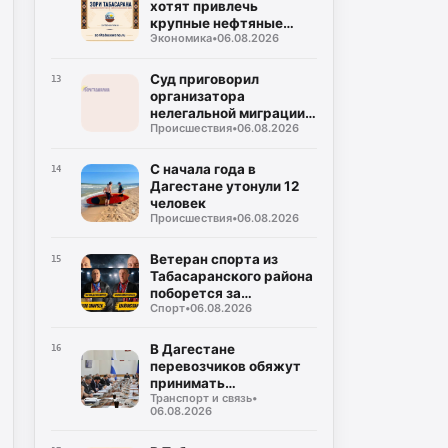
хотят привлечь
крупные нефтяные
Экономика
•
06.08.2026
компании на топливный
рынок
Суд приговорил
13
организатора
нелегальной миграции к
Происшествия
•
06.08.2026
5 годам колонии
С начала года в
14
Дагестане утонули 12
человек
Происшествия
•
06.08.2026
Ветеран спорта из
15
Табасаранского района
поборется за
Спорт
•
06.08.2026
объединение двух
чемпионских поясов
В Дагестане
16
перевозчиков обяжут
принимать
Транспорт и связь
•
безналичную оплату на
06.08.2026
всех маршрутах