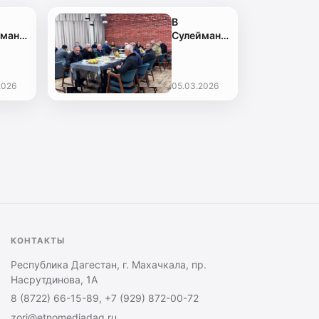
В
йман-
Сулейман-
ьском
Стальском
не
районе
ановили
провели
2026
05.03.2026
у к
ифтар для
и
семей
м
погибших
йской
участников
СВО
КОНТАКТЫ
Республика Дагестан, г. Махачкала, пр.
Насрутдинова, 1А
8 (8722) 66-15-89, +7 (929) 872-00-72
zori@etnomediadag.ru