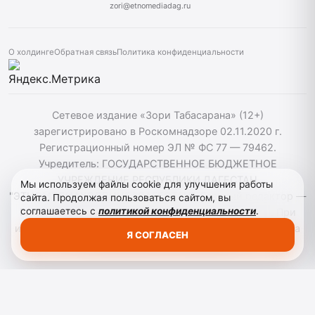
zori@etnomediadag.ru
О холдинге
Обратная связь
Политика конфиденциальности
Сетевое издание «Зори Табасарана» (12+)
зарегистрировано в Роскомнадзоре 02.11.2020 г.
Регистрационный номер ЭЛ № ФС 77 — 79462.
Учредитель: ГОСУДАРСТВЕННОЕ БЮДЖЕТНОЕ
УЧРЕЖДЕНИЕ РЕСПУБЛИКИ ДАГЕСТАН
Мы используем файлы cookie для улучшения работы
"ЭТНОМЕДИАХОЛДИНГ "ДАГЕСТАН". Главный редактор —
сайта. Продолжая пользоваться сайтом, вы
соглашаетесь с
политикой конфиденциальности
.
Г. Н. Маллалиев, Телефон редакции: 88722661589. При
использовании материалов сайта активная гиперссылка
Я СОГЛАСЕН
на zoritabasarana.ru/ обязательна.