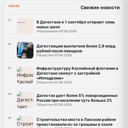
ЛЕНТА
Свежие новости
01
В Дагестане к 1 сентября откроют семь
новых школ
Образование
•
07.08.2026
02
Дагестанцам выплатили более 2,9 млрд
рублей после паводков
Общество
•
07.08.2026
Инфраструктуру Каспийской флотилии в
03
Дагестане свяжут с застройкой
«Ипподрома»
Общество
•
07.08.2026
04
Дагестан дает более 5% новорожденных
России при населении чуть больше 2%
Общество
•
07.08.2026
05
Строительство моста в Лакском районе
приостановили из-за трещины в скале