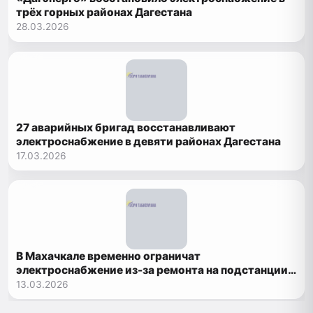
трёх горных районах Дагестана
28.03.2026
27 аварийных бригад восстанавливают
электроснабжение в девяти районах Дагестана
17.03.2026
В Махачкале временно ограничат
электроснабжение из-за ремонта на подстанции
«Компас»
13.03.2026