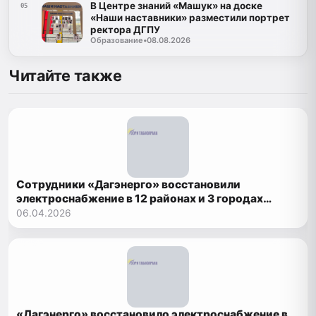
В Центре знаний «Машук» на доске
05
«Наши наставники» разместили портрет
ректора ДГПУ
Образование
•
08.08.2026
Читайте также
Сотрудники «Дагэнерго» восстановили
электроснабжение в 12 районах и 3 городах
Дагестана
06.04.2026
«Дагэнерго» восстановило электроснабжение в