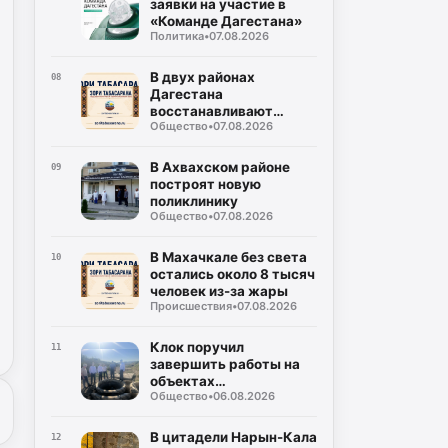
заявки на участие в
«Команде Дагестана»
Политика
•
07.08.2026
В двух районах
08
Дагестана
восстанавливают
Общество
•
07.08.2026
дороги после ливней
В Ахвахском районе
09
построят новую
поликлинику
Общество
•
07.08.2026
В Махачкале без света
10
остались около 8 тысяч
человек из-за жары
Происшествия
•
07.08.2026
Клок поручил
11
завершить работы на
объектах
Общество
•
06.08.2026
водоснабжения
Буйнакска
В цитадели Нарын-Кала
12