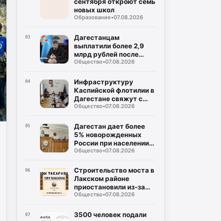
сентября откроют семь
новых школ
Образование
•
07.08.2026
Дагестанцам
03
выплатили более 2,9
млрд рублей после
Общество
•
07.08.2026
паводков
Инфраструктуру
04
Каспийской флотилии в
Дагестане свяжут с
Общество
•
07.08.2026
застройкой
«Ипподрома»
Дагестан дает более
05
5% новорожденных
России при населении
Общество
•
07.08.2026
чуть больше 2%
Строительство моста в
06
Лакском районе
приостановили из-за
Общество
•
07.08.2026
трещины в скале
3500 человек подали
07