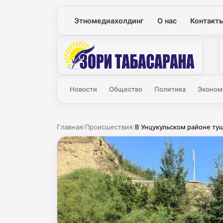
Этномедиахолдинг
О нас
Контакт
Зори
Новости
Общество
Политика
Эконом
Главная
/
Происшествия
/
В Унцукульском районе ту