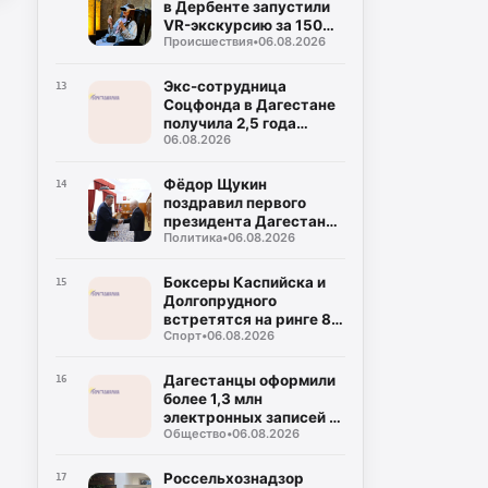
в Дербенте запустили
VR-экскурсию за 150
Происшествия
•
06.08.2026
рублей
Экс-сотрудница
13
Соцфонда в Дагестане
получила 2,5 года
06.08.2026
колонии за
мошенничество
Фёдор Щукин
14
поздравил первого
президента Дагестана
Политика
•
06.08.2026
Муху Алиева с днём
рождения
Боксеры Каспийска и
15
Долгопрудного
встретятся на ринге 8
Спорт
•
06.08.2026
августа
Дагестанцы оформили
16
более 1,3 млн
электронных записей к
Общество
•
06.08.2026
врачу с начала года
Россельхознадзор
17