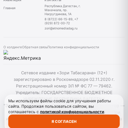
НАВИГАЦИЯ
КОНТАКТЫ
Республика Дагестан, г.
Главная
Махачкала, пр.
Насрутдинова, 1А
8 (8722) 66-15-89, +7
(929) 872-00-72
zori@etnomediadag.ru
О холдинге
Обратная связь
Политика конфиденциальности
Сетевое издание «Зори Табасарана» (12+)
зарегистрировано в Роскомнадзоре 02.11.2020 г.
Регистрационный номер ЭЛ № ФС 77 — 79462.
Учредитель: ГОСУДАРСТВЕННОЕ БЮДЖЕТНОЕ
УЧРЕЖДЕНИЕ РЕСПУБЛИКИ ДАГЕСТАН
Мы используем файлы cookie для улучшения работы
"ЭТНОМЕДИАХОЛДИНГ "ДАГЕСТАН". Главный редактор —
сайта. Продолжая пользоваться сайтом, вы
соглашаетесь с
политикой конфиденциальности
.
Г. Н. Маллалиев, Телефон редакции: 88722661589. При
использовании материалов сайта активная гиперссылка
Я СОГЛАСЕН
на zoritabasarana.ru/ обязательна.