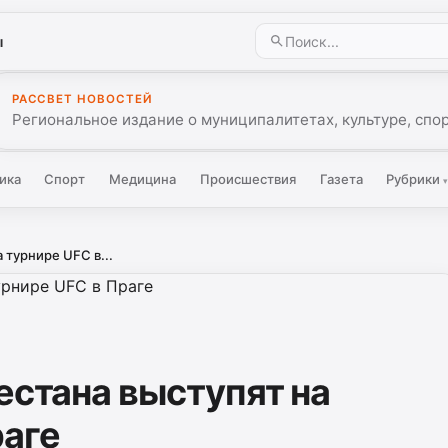
ы
РАССВЕТ НОВОСТЕЙ
Региональное издание о муниципалитетах, культуре, спо
ика
Спорт
Медицина
Происшествия
Газета
Рубрики
 турнире UFС в...
естана выступят на
раге