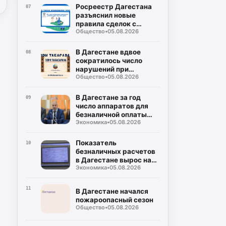
Росреестр Дагестана
07
разъяснил новые
правила сделок с
Общество
•
05.08.2026
землей
В Дагестане вдвое
08
сократилось число
нарушений при
Общество
•
05.08.2026
использовании газа
В Дагестане за год
09
число аппаратов для
безналичной оплаты
Экономика
•
05.08.2026
выросло на 28%
Показатель
10
безналичных расчетов
в Дагестане вырос на
Экономика
•
05.08.2026
6,2%
11
В Дагестане начался
пожароопасный сезон
Общество
•
05.08.2026