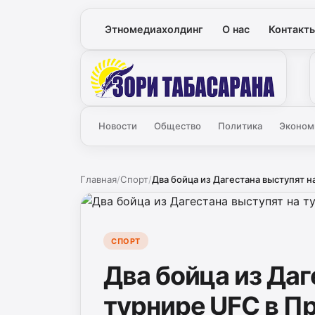
Этномедиахолдинг
О нас
Контакт
Зори
Новости
Общество
Политика
Эконом
Главная
/
Спорт
/
Два бойца из Дагестана выступят на
СПОРТ
Два бойца из Даг
турнире UFС в П