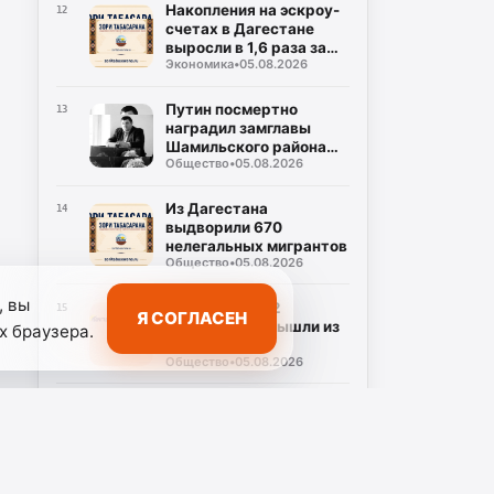
Накопления на эскроу-
12
счетах в Дагестане
выросли в 1,6 раза за
Экономика
•
05.08.2026
год
Путин посмертно
13
наградил замглавы
Шамильского района
Общество
•
05.08.2026
медалью «За отвагу»
Из Дагестана
14
выдворили 670
нелегальных мигрантов
Общество
•
05.08.2026
, вы
В Каспийске 12
15
Я СОГЛАСЕН
мусоровозов вышли из
х браузера.
строя из-за
Общество
•
05.08.2026
некачественного
топлива
Дагестанцев
16
предупредили об
учебных полетах БПЛА
Общество
•
05.08.2026
в Каспийске