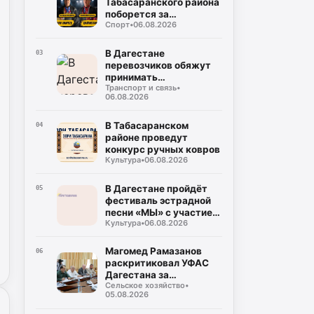
Табасаранского района
поборется за
Спорт
•
06.08.2026
объединение двух
чемпионских поясов
В Дагестане
03
перевозчиков обяжут
принимать
Транспорт и связь
•
безналичную оплату на
06.08.2026
всех маршрутах
В Табасаранском
04
районе проведут
конкурс ручных ковров
Культура
•
06.08.2026
В Дагестане пройдёт
05
фестиваль эстрадной
песни «МЫ» с участием
Культура
•
06.08.2026
восьми регионов
России
Магомед Рамазанов
06
раскритиковал УФАС
Дагестана за
Сельское хозяйство
•
бездействие на фоне
05.08.2026
роста цен на бензин