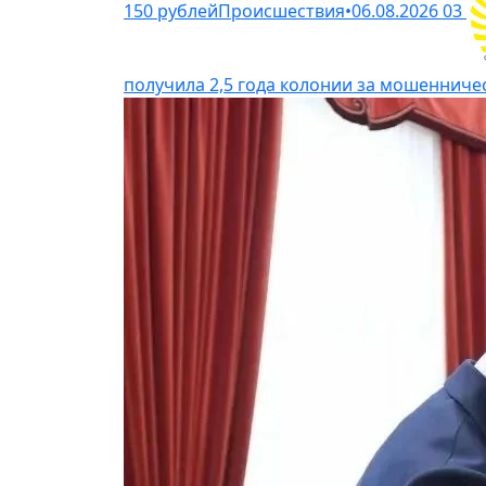
150 рублей
Происшествия
•
06.08.2026
03
получила 2,5 года колонии за мошенниче