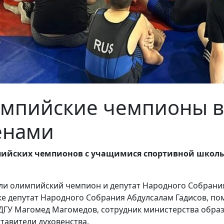
импийские чемпионы в
енами
мпийских чемпионов с учащимися спортивной школы
ли олимпийский чемпион и депутат Народного Собрани
же депутат Народного Собрания Абдулсалам Гадисов, п
ДГУ Магомед Магомедов, сотрудник министерства образ
тавители духовенства.