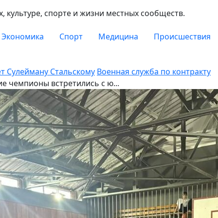
, культуре, спорте и жизни местных сообществ.
Экономика
Спорт
Медицина
Происшествия
ет Сулейману Стальскому
Военная служба по контракту
е чемпионы встретились с ю...