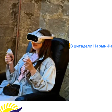
В цитадели Нарын-Ка