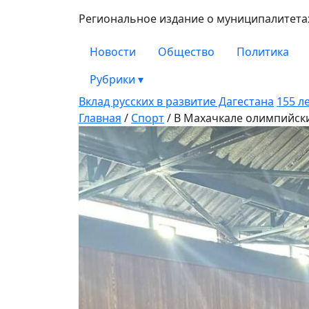
Региональное издание о муниципалитетах
Новости
Общество
Политика
Рубрики
▾
Вклад русских в развитие Дагестана
155 л
Главная
/
Спорт
/
В Махачкале олимпийски