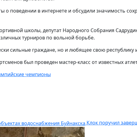
ы о поведении в интернете и обсудили значимость сох
портивной школы, депутат Народного Собрания Садруди
азличных турниров по вольной борьбе.
ки сильные граждане, но и любящее свою республику и 
тсменов был проведен мастер-класс от известных атлет
импийские чемпионы
Клок поручил завер