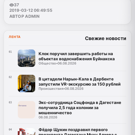
37
2019-03-12 06:49:55
АВТОР ADMIN
ЛЕНТА
Свежие новости
01
Клок поручил завершить работы на
объектах водоснабжения Буйнакска
Общество
•
06.08.2026
02
В цитадели Нарын-Кала в Дербенте
запустили VR-экскурсию за 150 рублей
Происшествия
•
06.08.2026
Экс-сотрудница Соцфонда в Дагестане
03
получила 2,5 года колонии за
мошенничество
06.08.2026
Фёдор Щукин поздравил первого
04
президента Дагестана Муху Алиева с