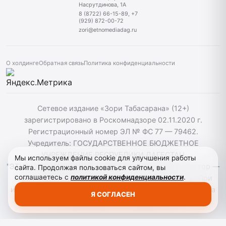
Насрутдинова, 1А
8 (8722) 66-15-89, +7
(929) 872-00-72
zori@etnomediadag.ru
О холдинге
Обратная связь
Политика конфиденциальности
Сетевое издание «Зори Табасарана» (12+)
зарегистрировано в Роскомнадзоре 02.11.2020 г.
Регистрационный номер ЭЛ № ФС 77 — 79462.
Учредитель: ГОСУДАРСТВЕННОЕ БЮДЖЕТНОЕ
УЧРЕЖДЕНИЕ РЕСПУБЛИКИ ДАГЕСТАН
Мы используем файлы cookie для улучшения работы
"ЭТНОМЕДИАХОЛДИНГ "ДАГЕСТАН". Главный редактор —
сайта. Продолжая пользоваться сайтом, вы
соглашаетесь с
политикой конфиденциальности
.
Г. Н. Маллалиев, Телефон редакции: 88722661589. При
использовании материалов сайта активная гиперссылка
Я СОГЛАСЕН
на zoritabasarana.ru/ обязательна.