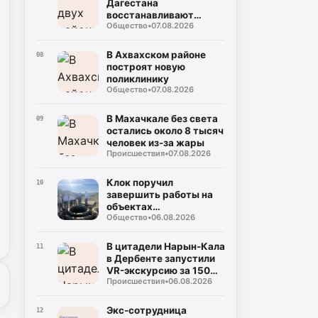
Дагестана
восстанавливают
Общество
•
07.08.2026
дороги после ливней
В Ахвахском районе
08
построят новую
поликлинику
Общество
•
07.08.2026
В Махачкале без света
09
остались около 8 тысяч
человек из-за жары
Происшествия
•
07.08.2026
Клок поручил
10
завершить работы на
объектах
Общество
•
06.08.2026
водоснабжения
Буйнакска
В цитадели Нарын-Кала
11
в Дербенте запустили
VR-экскурсию за 150
Происшествия
•
06.08.2026
рублей
Экс-сотрудница
12