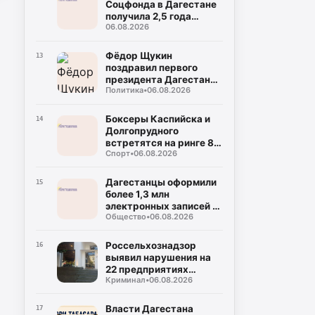
Соцфонда в Дагестане
получила 2,5 года
06.08.2026
колонии за
мошенничество
Фёдор Щукин
13
поздравил первого
президента Дагестана
Политика
•
06.08.2026
Муху Алиева с днём
рождения
Боксеры Каспийска и
14
Долгопрудного
встретятся на ринге 8
Спорт
•
06.08.2026
августа
Дагестанцы оформили
15
более 1,3 млн
электронных записей к
Общество
•
06.08.2026
врачу с начала года
Россельхознадзор
16
выявил нарушения на
22 предприятиях
Криминал
•
06.08.2026
общепита в Махачкале
и Дербенте
Власти Дагестана
17