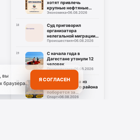
хотят привлечь
крупные нефтяные
Экономика
•
06.08.2026
компании на топливный
рынок
Суд приговорил
18
организатора
нелегальной миграции к
Происшествия
•
06.08.2026
5 годам колонии
С начала года в
19
Дагестане утонули 12
человек
Происшествия
•
06.08.2026
, вы
Я СОГЛАСЕН
Ветеран спорта из
20
х браузера.
Табасаранского района
поборется за
Спорт
•
06.08.2026
объединение двух
чемпионских поясов