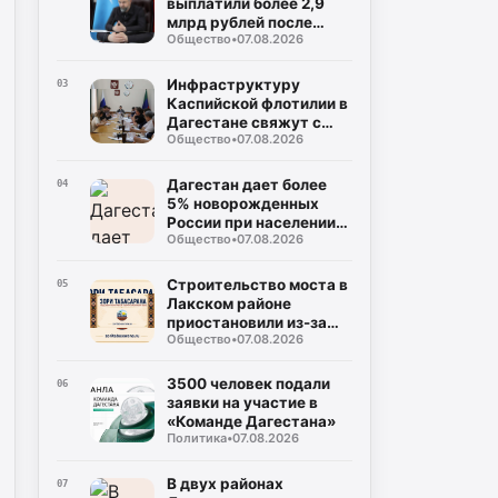
выплатили более 2,9
млрд рублей после
Общество
•
07.08.2026
паводков
Инфраструктуру
03
Каспийской флотилии в
Дагестане свяжут с
Общество
•
07.08.2026
застройкой
«Ипподрома»
Дагестан дает более
04
5% новорожденных
России при населении
Общество
•
07.08.2026
чуть больше 2%
Строительство моста в
05
Лакском районе
приостановили из-за
Общество
•
07.08.2026
трещины в скале
3500 человек подали
06
заявки на участие в
«Команде Дагестана»
Политика
•
07.08.2026
В двух районах
07