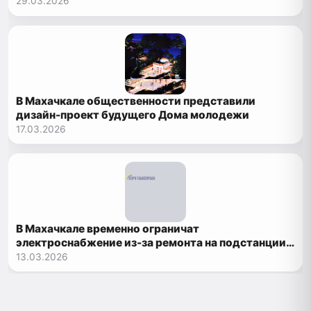
29.03.2026
В Махачкале общественности представили
дизайн-проект будущего Дома молодежи
17.03.2026
В Махачкале временно ограничат
электроснабжение из-за ремонта на подстанции
«Компас»
13.03.2026