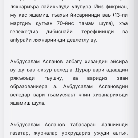
ляхнариъра лайикьлуди улупура. Йиз фикриан,
му кас яшамиш гъахьи йисариинди ваъ (13-пи
мартдиъ дугъан 70-йис тамам шула), хъа
гележегдиз дибиснайи терефниинди ва
апIурайи ляхнариинди девлетлу ву.
Аьбдусалам Асланов албагу хизандин эйсира
ву, дугъаз юкьур велед а. Дурар вари адашдин
рякъюъди гъушну, ва варидиз заан
образованиера а. Аьбдусалам Аслановдин
веледар вари гьамусяаьт чпин хизанарихъди
яшамиш шула.
Аьбдусалам Асланов табасаран чIалниинди
газатар, журналар урхрудариз ужуди аьгъя.