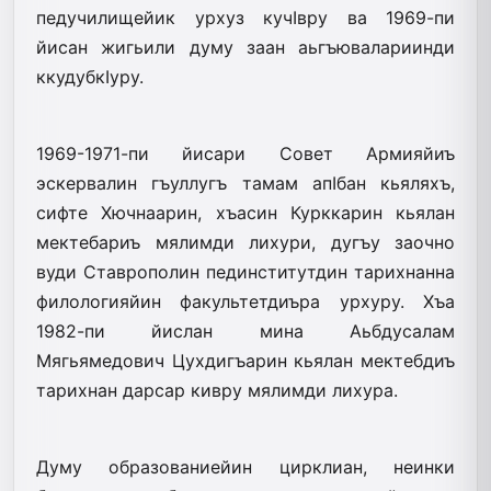
педучилищейик урхуз кучIвру ва 1969-пи
йисан жигьили думу заан аьгъювалариинди
ккудубкIуру.
1969-1971-пи йисари Совет Армияйиъ
эскервалин гъуллугъ тамам апIбан кьяляхъ,
сифте Хючнаарин, хъасин Курккарин кьялан
мектебариъ мялимди лихури, дугъу заочно
вуди Ставрополин пединститутдин тарихнанна
филологияйин факультетдиъра урхуру. Хъа
1982-пи йислан мина Аьбдусалам
Мягьямедович Цухдигъарин кьялан мектебдиъ
тарихнан дарсар кивру мялимди лихура.
Думу образованиейин цирклиан, неинки