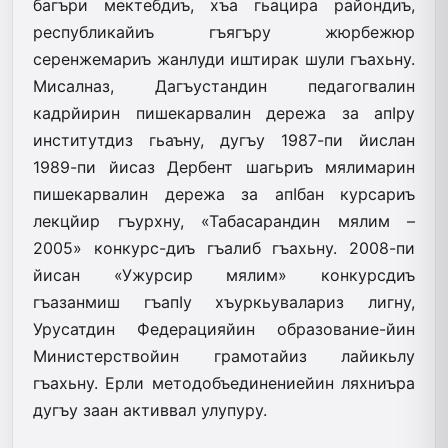
багъри мектебдиъ, хъа гьацира райондиъ,
республикайиъ гъягъру жюрбежюр
серенжемариъ жанлуди иштирак шули гъахьну.
Мисалназ, Дагъустандин педагогвалин
кадрйирин пишекарвалин дережа за апIру
институтдиз гьаъну, дугъу 1987-пи йислан
1989-пи йисаз Дербент шагьриъ мялимарин
пишекарвалин дережа за апIбан курсариъ
лекцйир гъурхну, «Табасарандин мялим –
2005» конкурс-диъ гъалиб гъахьну. 2008-пи
йисан «Ужурсир мялим» конкурсдиъ
гъазанмиш гъапIу хъуркьувалариз лигну,
Урусатдин Федерацияйин образование-йин
Министерствойин грамотайиз лайикьлу
гъахьну. Ерли методобъединениейин ляхниъра
дугъу заан активвал улупуру.