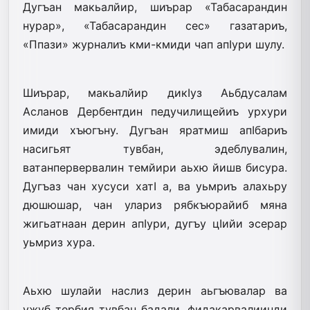
Дугъан макьалйир, шиърар «Табасарандин
нурар», «Табасарандин сес» газатариъ,
«Ппази» журналиъ кми-кмиди чап апIури шулу.
Шиърар, макьалйир дикIуз Аьбдусалам
Асланов Дербентдин педучилищейиъ урхури
имиди хъюгъну. Дугъан яратмиш апIбариъ
насигьят тувбан, эдеблувалин,
ватанпервервалин темйири аьхю йишв бисура.
Дугъаз чан хусуси хатI а, ва уьмриъ алахьру
дюшюшар, чан улариз рябкъюрайиб мяна
жигьатнаан дерин апIури, дугъу цIийи эсерар
уьмриз хура.
Аьхю шулайи наслиз дерин аьгъювалар ва
ужуб тербия тувбан бадали, фидакарвалиинди