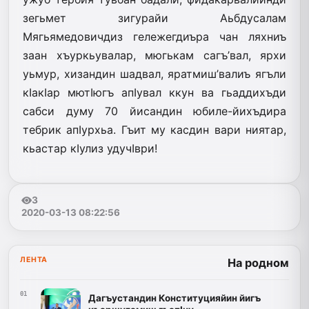
зегьмет зигурайи Аьбдусалам
Мягьямедовичдиз гележегдиъра чан ляхниъ
заан хъуркьувалар, мюгькам сагъ’вал, ярхи
уьмур, хизандин шадвал, яратмиш’валиъ ягъли
кIакIар мютIюгъ апIувал ккун ва гьаддихъди
сабси думу 70 йисандин юбиле-йихъдира
тебрик апIурхьа. Гъит му касдин вари ниятар,
кьастар кIулиз удучIври!
3
2020-03-13 08:22:56
ЛЕНТА
На родном
01
Дагъустандин Конституцияйин йигъ