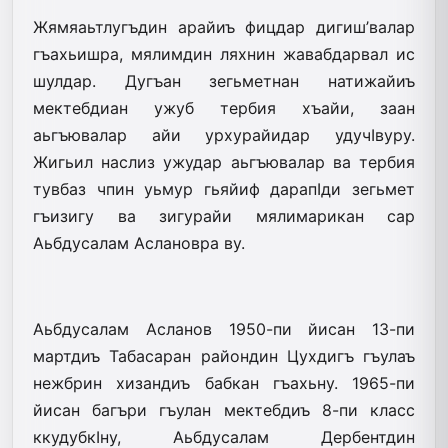
Жямяаьтлугъдин арайиъ фицдар дигиш’валар
гъахьишра, мялимдин ляхнин жавабдарвал ис
шулдар. Дугъан зегьметнан натижайиъ
мектебдиан ужуб тербия хъайи, заан
аьгъювалар айи урхурайидар удучIвуру.
Жигьил наслиз ужудар аьгъювалар ва тербия
тувбаз чпин уьмур гьяйиф дарапIди зегьмет
гъизигу ва зигурайи мялимарикан сар
Аьбдусалам Аслановра ву.
Аьбдусалам Асланов 1950-пи йисан 13-пи
мартдиъ Табасаран райондин Цухдигъ гъулаъ
нежбрин хизандиъ бабкан гъахьну. 1965-пи
йисан багъри гъулан мектебдиъ 8-пи класс
ккудубкIну, Аьбдусалам Дербентдин