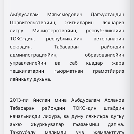
Аьбдусалам Мягьямедович Дагъустандин
Правительствойин, жигьиларин ляхнариз
лигру Министерствойин, респуб-ликайин
ТОКС-дин, республикайин ветеранарин
союздин, Табасаран райондин
администрацияйин, образованиейин
управлениейин ва саб кьадар жара
тешкилатарин гьюрматнан грамотйириз
лайикьлу духьна.
2013-пи йислан мина Аьбдусалам Асланов
Табасаран райондин ТОКС-дин штабдин
начальникди лихура, ва думу ляхниъра дугъу
аьхю хъуркьувалар гъазанмиш дапIна.
Тажрубалу мялимди учв жямяаьтлугъ