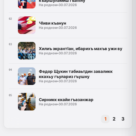
къаршуламиш гъапIну
На родном
•
30.07.2026
02
ЧIиви къанун
На родном
•
30.07.2026
03
Хилиъ экрантIан, ибарихъ махъв ужи ву
На родном
•
30.07.2026
04
Федор Щукин табиаьтдин заваликк
ккахьу гъулариз гъушну
На родном
•
30.07.2026
05
Сирникк ккайи гъазанжар
На родном
•
30.07.2026
1
2
3