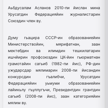
Аьбдусалам Асланов 2010-пи йислан мина
Урусатдин Федерацияйин журналистарин
Союздин член ву.
Думу гьацира СССР-ин образованиейин
Министерствойин, мярифатнан, заан
мектебдин ва илимдин тешкилатарин
ишчйирин профсоюздин ЦК-йин гьюрматнан
грамотайин сагьиб (1982-пи йис), РФ-дин
ужударсдар мялимарин 2008-пи йисандин
конкурсдин гъалибчи, Урусатдин
Федерацияйин уьмуми образованиейин
лайикьлу гъуллугъчи, Президентдин грантдин
сагьиб (2008-пи йис), заан категорияйин
мялим ву.