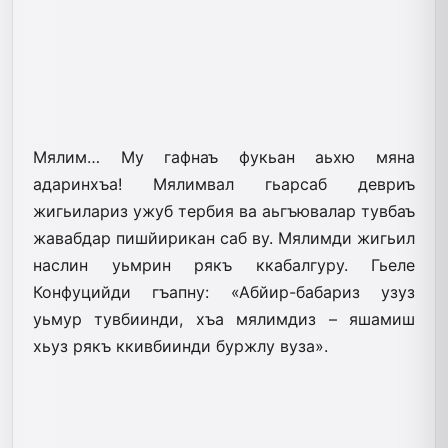
Мялим… Му гафнаъ фукьан аьхю мяна
адаринхъа! Мялимвал гьарсаб девриъ
жигьилариз ужуб тербия ва аьгъювалар тувбаъ
жавабдар пишйирикан саб ву. Мялимди жигьил
наслин уьмрин рякъ ккабалгуру. Гьеле
Конфуцийди гъапну: «Абйир-бабариз узуз
уьмур тувбиинди, хъа мялимдиз – яшамиш
хьуз рякъ ккивбиинди буржлу вуза».