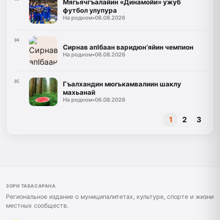
Мягьячгъалайин «Динамойи» ужуб
футбол улупура
На родном
•
06.08.2026
04
Сирнав апIбаан варидюн’яйин чемпион
На родном
•
06.08.2026
05
Гъалхандин мюгькамвалиин шаклу
махьанай
На родном
•
06.08.2026
1
2
3
ЗОРИ ТАБАСАРАНА
Региональное издание о муниципалитетах, культуре, спорте и жизни
местных сообществ.