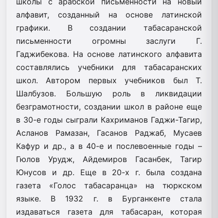
школы с арабской письменности на новый
алфавит, созданный на основе латинской
графики. В создании табасаранской
письменности огромны заслуги Г.
Гаджибекова. На основе латинского алфавита
составлялись учебники для табасаранских
школ. Автором первых учебников был Т.
Шалбузов. Большую роль в ликвидации
безграмотности, создании школ в районе еще
в 30-е годы сыграли Кахриманов Гаджи-Тагир,
Асланов Рамазан, Гасанов Раджаб, Мусаев
Кафур и др., а в 40-е и послевоенные годы –
Гюлов Урудж, Айдемиров Гасанбек, Тагир
Юнусов и др. Еще в 20-х г. была создана
газета «Голос табасаранца» на тюркском
языке. В 1932 г. в Бурганкенте стала
издаваться газета для табасаран, которая