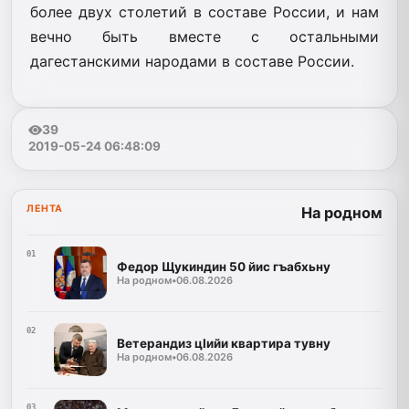
более двух столетий в составе России, и нам
вечно быть вместе с остальными
дагестанскими народами в составе России.
39
2019-05-24 06:48:09
ЛЕНТА
На родном
01
Федор Щукиндин 50 йис гъабхьну
На родном
•
06.08.2026
02
Ветерандиз цIийи квартира тувну
На родном
•
06.08.2026
03