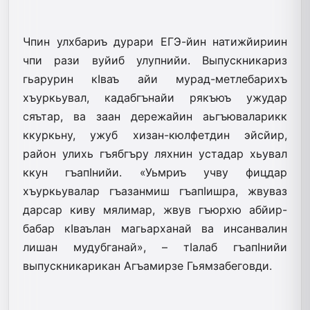
Чпин улхбариъ дурари ЕГЭ-йин натижйириин
чпи рази вуйиб улупнийи. Выпускникариз
гьарурин кIваъ айи мурад-метлебарихъ
хъуркьувал, кадабгънайи рякъюъ ужудар
сяътар, ва заан дережайин аьгъюваларикк
ккуркьну, ужуб хизан-кюлфетдин эйсйир,
район улихь гъябгъру ляхнин устадар хьувал
ккун гъапIнийи. «Уьмриъ учву фицдар
хъуркьувалар гъазанмиш гъапIишра, жвуваз
дарсар киву мялимар, жвув гъюрхю абйир-
бабар кIваълан магьарханай ва инсанвалин
лишан мудубганай», – тIалаб гъапIнийи
выпускникарикан Агъамирзе Гьямзабеговди.