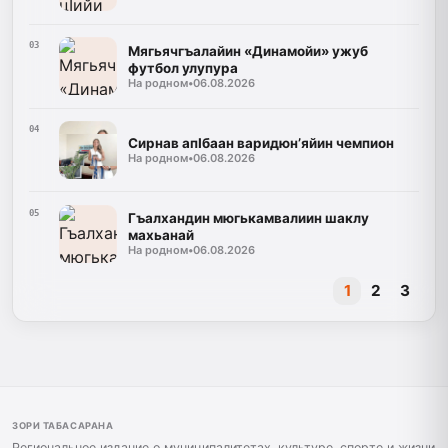
03
Мягьячгъалайин «Динамойи» ужуб
футбол улупура
На родном
•
06.08.2026
04
Сирнав апIбаан варидюн’яйин чемпион
На родном
•
06.08.2026
05
Гъалхандин мюгькамвалиин шаклу
махьанай
На родном
•
06.08.2026
1
2
3
ЗОРИ ТАБАСАРАНА
Региональное издание о муниципалитетах, культуре, спорте и жизни