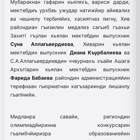
Мубаракнан гафарин кьяляхъ, вариси дарди,
мектебдиъ урхбаъ ужудар натижйир айивализ
ва чешнелу тербияйиз, хасиятназ лигну, Хив
райондиан гъизилин медализ сагьиб гъахьи
ЗахитI гъулан кьялан мектебдин выпускник
Суна Аллагьвердиева
, Хиварин кьялан
мектебдин выпускник
Диана Къурбалиева
ва
С.А.Аллагьвердиевдин ччвурнахъ хъайи Ашага
АрхътIарин кьялан мектебдин выпускник
Фарида Бабаева
райондин администрацияйин
терефнаан гьюрматнан кагъзариинди лишанлу
гъапIнийи.
Мидланра савайи, региондин
олимпиадйиринна конкурсарин
гъалибчйиризра образованиейин