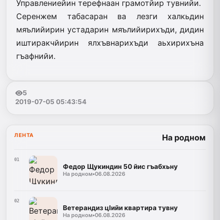
Управлениейин терефнаан грамотйир тувнийи.
Серенжем табасаран ва лезги халкьдин
мяълийирин устадарин мяълийирихъди, дидин
иштиракчйирин ялхъвнарихъди аьхирихъна
гъафнийи.
5
2019-07-05 05:43:54
ЛЕНТА
На родном
01
Федор Щукиндин 50 йис гъабхьну
На родном
•
06.08.2026
02
Ветерандиз цIийи квартира тувну
На родном
•
06.08.2026