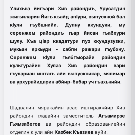
Улихьна йигъари Хив райондиъ, Урусатдин
жигьиларин Йигъ къайд апIури, выпускной бал
кIули гъубшнийи. Дупну ккундуки, му
серенжем райондиъ гьар йисан гъабхури
шулу. Хъа цIар ккадатури пуз ккундузузки,
мукьан яркьуди - сабпи ражари гъубхну.
Серенжем кIули гъябгъюрайи райондин
культурайин Хулаз Хив райондин вари
гъулариан иштагь айи выпускникар, мялимар
ва урхурайидарин абйир-бабар уч гъахьнийи
.
Шадвалин мяракайин асас иштиракчйир Хив
райондин главайин заместитель
Агъамирзе
Гьямзабегов
ва райондин образованиейин
отделин кIули айи
Казбек Къазиев
вуйи.